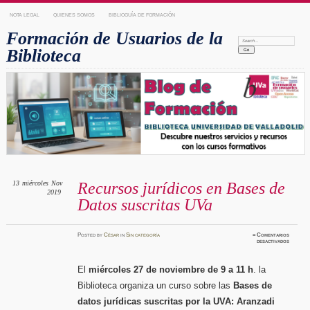
NOTA LEGAL
QUIENES SOMOS
BIBLIOGUÍA DE FORMACIÓN
Formación de Usuarios de la
Search:
Biblioteca
13
miércoles
Nov
Recursos jurídicos en Bases de
2019
Datos suscritas UVa
Posted
by
César
in
Sin categoría
≈
Comentarios
en
desactivados
Recurso
jurídico
en
Bases
El
miércoles 27 de noviembre de 9 a 11 h
. la
de
Datos
Biblioteca organiza un curso sobre las
Bases de
suscrita
UVa
datos jurídicas suscritas por la UVA: Aranzadi