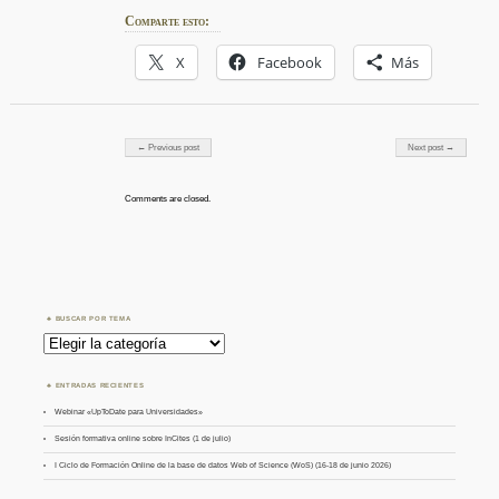
Comparte esto:
X
Facebook
Más
Post navigation
← Previous post
Next post →
Comments are closed.
BUSCAR POR TEMA
Buscar
por
Tema
ENTRADAS RECIENTES
Webinar «UpToDate para Universidades»
Sesión formativa online sobre InCites (1 de julio)
I Ciclo de Formación Online de la base de datos Web of Science (WoS) (16-18 de junio 2026)