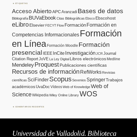
ETIQUETAS
Bases de datos
Acceso Abierto
APC
Aranzadi
BUVaEbook
Ebscohost
Bibliografía
Citas Bibliográficas
Ebsco
eLibro
Formación en
Formación
Elsevier
FECYT
Flow
Formación
Competencias Informacionales
en Línea
Formación
Formación Moodle
presencial
Investigación
InCite
IEEE
Journal
JCR
Citation Report
JoVE
Libros electrónicos
Medline
La Ley Digital
Proquest
Mendeley
Publicaciones científicas
Recursos de información
RefWorks
Revistas
Scopus
SciFinder
Springer
Trabajos
científicas
Sexenios
Web of
académicos
UvaDoc
Vídeos
Web of Knowledge
WOS
Science
Wikipedia
Wiley Online Library
COMENTARIOS RECIENTES
Universidad de Valladolid. Biblioteca