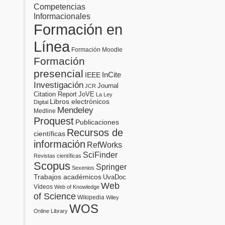
Competencias
Informacionales
Formación en
Línea
Formación Moodle
Formación
presencial
InCite
IEEE
Investigación
Journal
JCR
Citation Report
JoVE
La Ley
Libros electrónicos
Digital
Mendeley
Medline
Proquest
Publicaciones
Recursos de
científicas
información
RefWorks
SciFinder
Revistas científicas
Scopus
Springer
Sexenios
Trabajos académicos
UvaDoc
Web
Vídeos
Web of Knowledge
of Science
Wikipedia
Wiley
WOS
Online Library