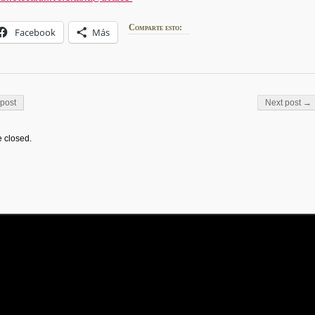
Comparte esto:
Facebook
Más
on
post
Next post →
 closed.