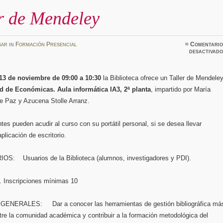
r de Mendeley
sar
in
Formación Presencial
≈
Comentario
desactivado
13 de noviembre de 09:00 a 10:30
la Biblioteca ofrece un Taller de Mendele
d de Económicas. Aula informática IA3, 2ª planta
, impartido por María
 Paz y Azucena Stolle Arranz.
ntes pueden acudir al curso con su portátil personal, si se desea llevar
aplicación de escritorio.
S: Usuarios de la Biblioteca (alumnos, investigadores y PDI).
 Inscripciones mínimas 10
ENERALES: Dar a conocer las herramientas de gestión bibliográfica má
tre la comunidad académica y contribuir a la formación metodológica del