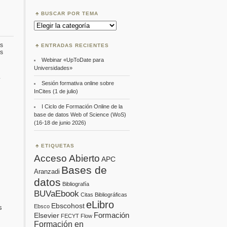
BUSCAR POR TEMA
Buscar
por
Tema
s
ENTRADAS RECIENTES
en
s
Taller
Webinar «UpToDate para
de
Universidades»
Mendeley
y
Sesión formativa online sobre
InCites (1 de julio)
I Ciclo de Formación Online de la
base de datos Web of Science (WoS)
(16-18 de junio 2026)
ETIQUETAS
Acceso Abierto
APC
Bases de
Aranzadi
datos
Bibliografía
BUVaEbook
Citas Bibliográficas
eLibro
Ebscohost
Ebsco
s
Formación
Elsevier
FECYT
Flow
Formación en