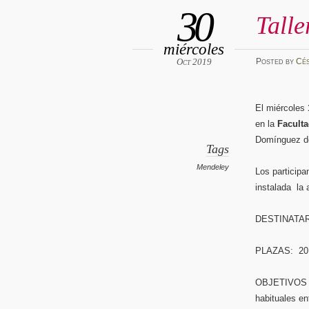
30
Talle
miércoles
Oct 2019
Posted
by
Cé
El miércoles
en la
Faculta
Domínguez de
Tags
Mendeley
Los participa
instalada la 
DESTINATARIO
PLAZAS: 20.
OBJETIVOS G
habituales en