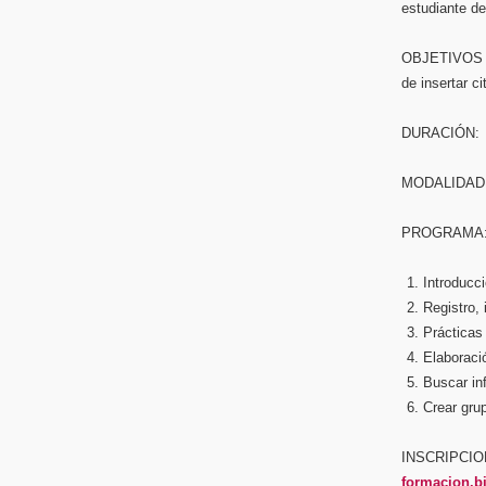
estudiante d
OBJETIVOS E
de insertar c
DURACIÓN: 
MODALIDAD:
PROGRAMA
Introducci
Registro,
Prácticas
Elaboraci
Buscar in
Crear gru
INSCRIPCIONE
formacion.b