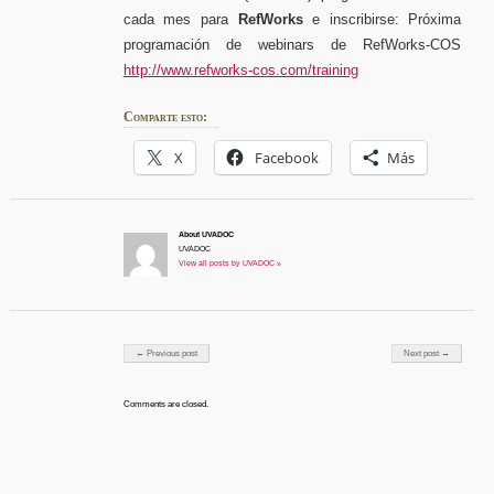
cada mes para
RefWorks
e inscribirse: Próxima
programación de webinars de RefWorks-COS
http://www.refworks-cos.com/training
Comparte esto:
X
Facebook
Más
About UVADOC
UVADOC
View all posts by UVADOC »
Post navigation
← Previous post
Next post →
Comments are closed.