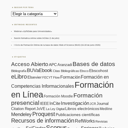
BUSCAR POR TEMA
Buscar
por
Tema
ENTRADAS RECIENTES
Webinar «UpToDate para Universidades»
Sesión formativa online sobre InCites (1 de julio)
I Ciclo de Formación Online de la base de datos Web of Science (WoS) (16-18 de junio 2026)
ETIQUETAS
Bases de datos
Acceso Abierto
APC
Aranzadi
BUVaEbook
Ebscohost
Bibliografía
Citas Bibliográficas
Ebsco
eLibro
Formación en
Formación
Elsevier
FECYT
Flow
Formación
Competencias Informacionales
en Línea
Formación
Formación Moodle
presencial
Investigación
InCite
IEEE
Journal
JCR
Citation Report
JoVE
Libros electrónicos
Medline
La Ley Digital
Proquest
Mendeley
Publicaciones científicas
Recursos de información
RefWorks
Revistas
Scopus