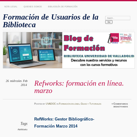
NOTA LEGAL
QUIENES SOMOS
BIBLIOGUÍA DE FORMACIÓN
Formación de Usuarios de la
Search:
Biblioteca
26
miércoles
Feb
Refworks: formación en línea.
2014
marzo
Posted
by
UVADOC
in
Formación en línea
,
Guias y Tutoriales
≈
Comentarios
en
desactivados
Refwor
formaci
en
línea.
RefWorks: Gestor Bibliográfico-
marzo
Tags
Formación Marzo 2014
RefWorks