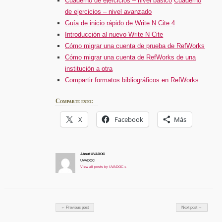
Cuaderno de ejercicios – nivel básico
Cuaderno
de ejercicios – nivel avanzado
Guía de inicio rápido de Write N Cite 4
Introducción al nuevo Write N Cite
Cómo migrar una cuenta de prueba de RefWorks
Cómo migrar una cuenta de RefWorks de una
institución a otra
Compartir formatos bibliográficos en RefWorks
Comparte esto:
X
Facebook
Más
About UVADOC
UVADOC
View all posts by UVADOC »
Post navigation
← Previous post
Next post →