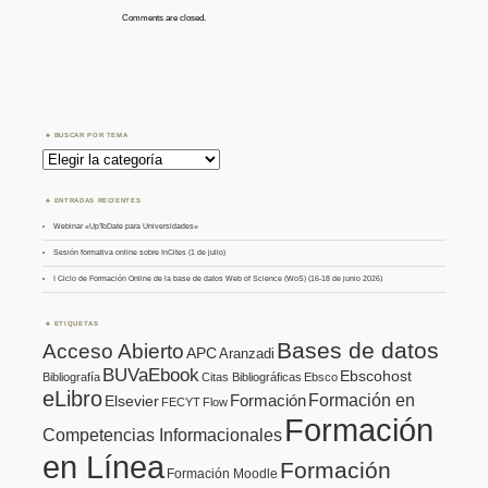
Comments are closed.
BUSCAR POR TEMA
Buscar
por
Tema
ENTRADAS RECIENTES
Webinar «UpToDate para Universidades»
Sesión formativa online sobre InCites (1 de julio)
I Ciclo de Formación Online de la base de datos Web of Science (WoS) (16-18 de junio 2026)
ETIQUETAS
Bases de datos
Acceso Abierto
APC
Aranzadi
BUVaEbook
Ebscohost
Bibliografía
Citas Bibliográficas
Ebsco
eLibro
Formación en
Formación
Elsevier
FECYT
Flow
Formación
Competencias Informacionales
en Línea
Formación
Formación Moodle