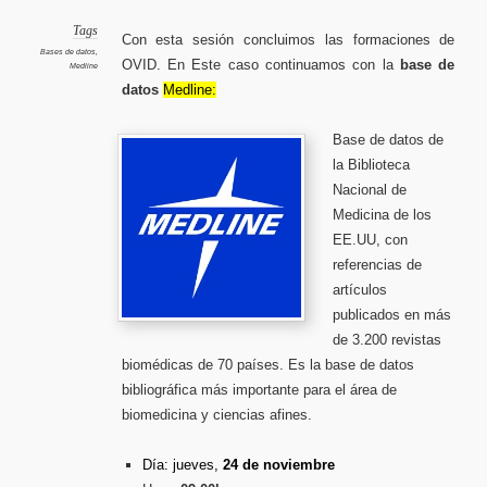
sobre
MEDLIN
Cómo
Tags
Con esta sesión concluimos las formaciones de
realizar
búsqued
Bases de datos
,
experta
OVID. En Este caso continuamos con la
base de
Medline
en
el
datos
Medline:
primer
recurso
de
Biomedic
24
de
Base de datos de
noviemb
la Biblioteca
Nacional de
Medicina de los
EE.UU, con
referencias de
artículos
publicados en más
de 3.200 revistas
biomédicas de 70 países. Es la base de datos
bibliográfica más importante para el área de
biomedicina y ciencias afines.
Día: jueves,
24 de noviembre