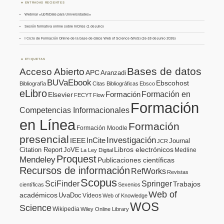
ENTRADAS RECIENTES
Webinar «UpToDate para Universidades»
Sesión formativa online sobre InCites (1 de julio)
I Ciclo de Formación Online de la base de datos Web of Science (WoS) (16-18 de junio 2026)
ETIQUETAS
Bases de datos
Acceso Abierto
APC
Aranzadi
BUVaEbook
Ebscohost
Bibliografía
Citas Bibliográficas
Ebsco
eLibro
Formación en
Formación
Elsevier
FECYT
Flow
Formación
Competencias Informacionales
en Línea
Formación
Formación Moodle
presencial
Investigación
InCite
IEEE
Journal
JCR
Citation Report
JoVE
Libros electrónicos
Medline
La Ley Digital
Proquest
Mendeley
Publicaciones científicas
Recursos de información
RefWorks
Revistas
Scopus
SciFinder
Springer
Trabajos
científicas
Sexenios
Web of
académicos
UvaDoc
Vídeos
Web of Knowledge
WOS
Science
Wikipedia
Wiley Online Library