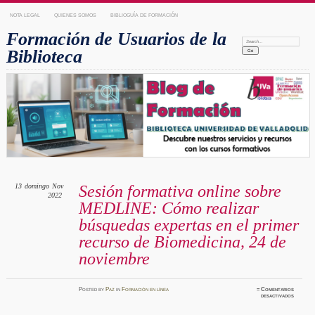
NOTA LEGAL
QUIENES SOMOS
BIBLIOGUÍA DE FORMACIÓN
Formación de Usuarios de la
Search:
Biblioteca
13
domingo
Nov
Sesión formativa online sobre
2022
MEDLINE: Cómo realizar
búsquedas expertas en el primer
recurso de Biomedicina, 24 de
noviembre
Posted
by
Paz
in
Formación en línea
≈
Comentarios
en
desactivados
Sesión
formati
online