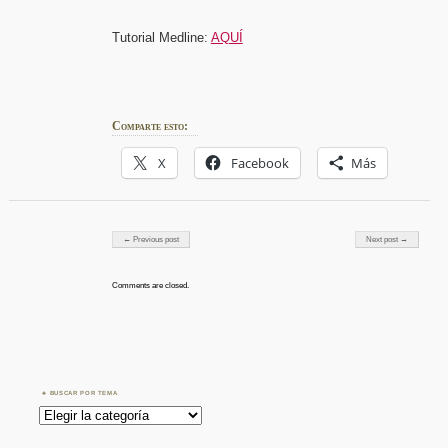
Tutorial Medline:
AQUÍ
Comparte esto:
X
Facebook
Más
Post navigation
← Previous post
Next post →
Comments are closed.
BUSCAR POR TEMA
Buscar
por
Tema