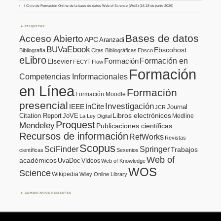
I Ciclo de Formación Online de la base de datos Web of Science (WoS) (16-18 de junio 2026)
ETIQUETAS
Bases de datos
Acceso Abierto
APC
Aranzadi
BUVaEbook
Ebscohost
Bibliografía
Citas Bibliográficas
Ebsco
eLibro
Formación en
Formación
Elsevier
FECYT
Flow
Formación
Competencias Informacionales
en Línea
Formación
Formación Moodle
presencial
Investigación
InCite
IEEE
Journal
JCR
Citation Report
JoVE
Libros electrónicos
Medline
La Ley Digital
Proquest
Mendeley
Publicaciones científicas
Recursos de información
RefWorks
Revistas
Scopus
SciFinder
Springer
Trabajos
científicas
Sexenios
Web of
académicos
UvaDoc
Vídeos
Web of Knowledge
WOS
Science
Wikipedia
Wiley Online Library
COMENTARIOS RECIENTES