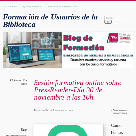
NOTA LEGAL
QUIENES SOMOS
BIBLIOGUÍA DE FORMACIÓN
Formación de Usuarios de la
Search:
Biblioteca
13
jueves
Nov
Sesión formativa online sobre
2025
PressReader-Día 20 de
noviembre a las 10h.
Posted
by
Paz
in
Formación en línea
≈
Comentarios
en
desactivados
Sesión
formati
online
sobre
Como
PressRe
Día
Tags
hemos
20
de
Accessphysiotherapy
,