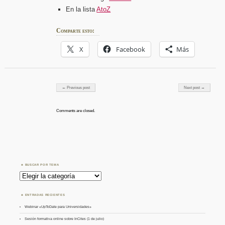
En la lista
AtoZ
Comparte esto:
X
Facebook
Más
Post navigation
← Previous post
Next post →
Comments are closed.
BUSCAR POR TEMA
Buscar
por
Tema
ENTRADAS RECIENTES
Webinar «UpToDate para Universidades»
Sesión formativa online sobre InCites (1 de julio)