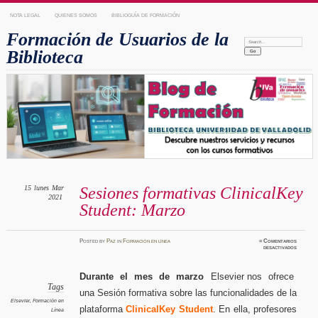
NOTA LEGAL
QUIENES SOMOS
BIBLIOGUÍA DE FORMACIÓN
Formación de Usuarios de la
Search:
Biblioteca
15
lunes
Mar
Sesiones formativas ClinicalKey
2021
Student: Marzo
Posted
by
Paz
in
Formación en línea
≈
Comentarios
en
desactivados
Sesione
formati
Clinica
Student
Durante el mes de marzo
Elsevier nos ofrece
Marzo
Tags
una Sesión formativa sobre las funcionalidades de la
Elsevier
,
Formación en
plataforma
ClinicalKey Student
. En ella, profesores
Línea