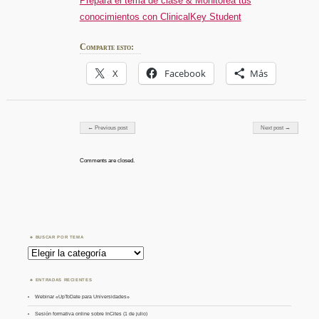
Prepara el tema de clase & Monitorea tus
conocimientos con ClinicalKey Student
Comparte esto:
X
Facebook
Más
Post navigation
← Previous post
Next post →
Comments are closed.
BUSCAR POR TEMA
Buscar
por
Tema
ENTRADAS RECIENTES
Webinar «UpToDate para Universidades»
Sesión formativa online sobre InCites (1 de julio)