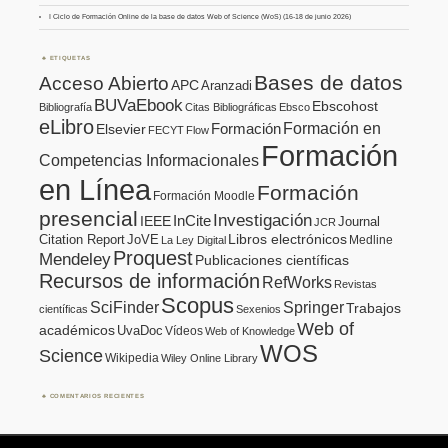
I Ciclo de Formación Online de la base de datos Web of Science (WoS) (16-18 de junio 2026)
ETIQUETAS
Bases de datos
Acceso Abierto
APC
Aranzadi
BUVaEbook
Ebscohost
Bibliografía
Citas Bibliográficas
Ebsco
eLibro
Formación en
Formación
Elsevier
FECYT
Flow
Formación
Competencias Informacionales
en Línea
Formación
Formación Moodle
presencial
Investigación
InCite
IEEE
Journal
JCR
Citation Report
JoVE
Libros electrónicos
Medline
La Ley Digital
Proquest
Mendeley
Publicaciones científicas
Recursos de información
RefWorks
Revistas
Scopus
SciFinder
Springer
Trabajos
científicas
Sexenios
Web of
académicos
UvaDoc
Vídeos
Web of Knowledge
WOS
Science
Wikipedia
Wiley Online Library
COMENTARIOS RECIENTES