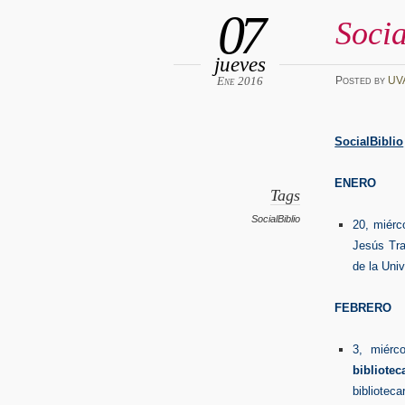
07
Socia
jueves
Ene 2016
Posted
by
UV
SocialBiblio
ENERO
Tags
SocialBiblio
20, miérc
Jesús Tra
de la Uni
FEBRERO
3, miérc
bibliotec
biblioteca