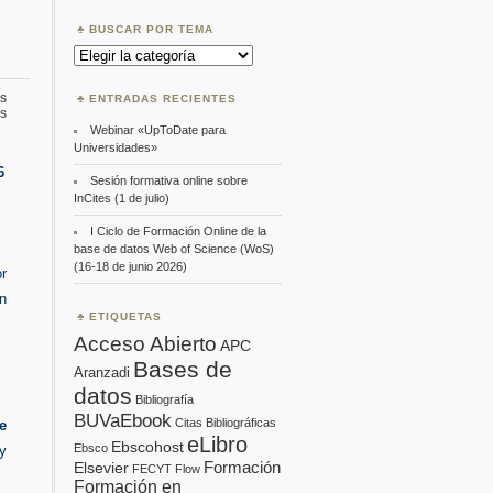
BUSCAR POR TEMA
Buscar
por
Tema
s
ENTRADAS RECIENTES
en
s
SocialBiblio:
Webinar «UpToDate para
Webinars
Universidades»
2016
6
Sesión formativa online sobre
InCites (1 de julio)
I Ciclo de Formación Online de la
base de datos Web of Science (WoS)
(16-18 de junio 2026)
or
n
ETIQUETAS
Acceso Abierto
APC
Bases de
Aranzadi
datos
Bibliografía
BUVaEbook
Citas Bibliográficas
e
eLibro
Ebscohost
Ebsco
y
Formación
Elsevier
FECYT
Flow
Formación en