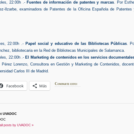
oles, 22:00h .-
Fuentes de información de patentes y marcas
. Por Esth
ez-Ilzarbe, examinadora de Patentes de la Oficina Española de Patentes 
les, 22:00h .-
Papel social y educativo de las Bibliotecas Públicas
. P
nchez, bibliotecaria en la Red de Bibliotecas Municipales de Salamanca.
oles, 22:00h .-
El Marketing de contenidos en los servicios documentales
 Pérez Lorenzo, Consultora en Gestión y Marketing de Contenidos, docent
ersidad Carlos III de Madrid.
Comparte esto:
Facebook
Más
ut UVADOC
DOC
all posts by UVADOC »