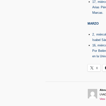
17, miérc
Arias Pér
Marcas.
MARZO
2, miérco
Isabel Sá
16, miérc
Por Belén
en la Univ
X
Abo
UVA
View 