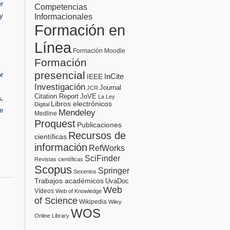
er
Competencias
Informacionales
y
Formación en
Línea
Formación Moodle
Formación
presencial
or
InCite
IEEE
Investigación
Journal
JCR
Citation Report
JoVE
La Ley
.
Libros electrónicos
Digital
e
Mendeley
Medline
Proquest
Publicaciones
Recursos de
científicas
información
RefWorks
SciFinder
Revistas científicas
Scopus
Springer
Sexenios
Trabajos académicos
UvaDoc
Web
Vídeos
Web of Knowledge
of Science
Wikipedia
Wiley
WOS
Online Library