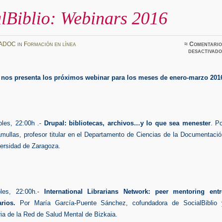
lBiblio: Webinars 2016
ADOC
in
Formación en línea
≈
Comentario
desactivado
nos presenta los próximos webinar para los meses de enero-marzo 201
oles, 22:00h .-
Drupal:
bibliotecas, archivos…y lo que sea menester
. P
mullas, profesor titular en el Departamento de Ciencias de la Documentació
versidad de Zaragoza.
oles, 22:00h.-
International Librarians Network: peer mentoring entr
arios.
Por María García-Puente Sánchez, cofundadora de SocialBiblio 
ria de la Red de Salud Mental de Bizkaia.