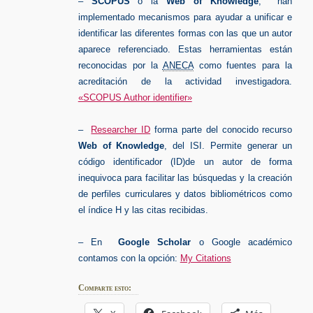
–
SCOPUS
o la
Web of Knowledge
, han
implementado mecanismos para ayudar a unificar e
identificar las diferentes formas con las que un autor
aparece referenciado. Estas herramientas están
reconocidas por la
ANECA
como fuentes para la
acreditación de la actividad investigadora.
«SCOPUS Author identifier»
–
Researcher ID
forma parte del conocido recurso
Web of Knowledge
, del ISI. Permite generar un
código identificador (ID)de un autor de forma
inequivoca para facilitar las búsquedas y la creación
de perfiles curriculares y datos bibliométricos como
el índice H y las citas recibidas.
– En
Google Scholar
o Google académico
contamos con la opción:
My Citations
Comparte esto: