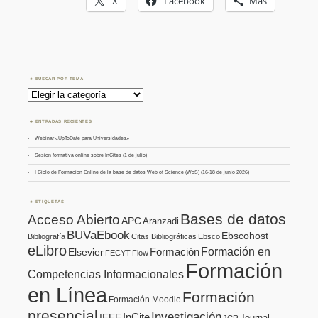
X
Facebook
Más
BUSCAR POR TEMA
Buscar
por
Tema
ENTRADAS RECIENTES
Webinar «UpToDate para Universidades»
Sesión formativa online sobre InCites (1 de julio)
I Ciclo de Formación Online de la base de datos Web of Science (WoS) (16-18 de junio 2026)
ETIQUETAS
Bases de datos
Acceso Abierto
APC
Aranzadi
BUVaEbook
Ebscohost
Bibliografía
Citas Bibliográficas
Ebsco
eLibro
Formación en
Formación
Elsevier
FECYT
Flow
Formación
Competencias Informacionales
en Línea
Formación
Formación Moodle
presencial
Investigación
InCite
IEEE
Journal
JCR