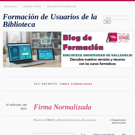
NOTA LEGAL
QUIENES SOMOS
BIBLIOGUÍA DE FORMACIÓN
Formación de Usuarios de la
Search:
Biblioteca
TAG ARCHIVES:
FIRMA NORMALIZADA
10
miércoles
Abr
Firma Normalizada
2013
Posted
by
UVADOC
in
Revistas Científicas
,
Sin categoría
≈
Comentarios
en
desactivados
Firma
Normali