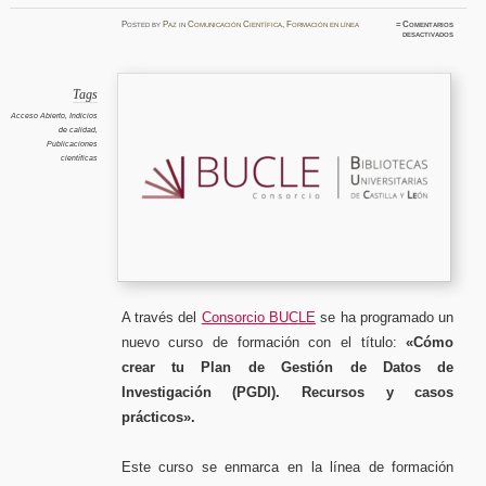
Posted
by
Paz
in
Comunicación Científica
,
Formación en línea
≈
Comentarios
en
desactivados
Cómo
crear
tu
Plan
de
Gestión
Tags
de
Datos
Acceso Abierto
,
Indicios
de
de calidad
,
Investig
(PGDI).
Publicaciones
Recurso
científicas
y
casos
práctic
A través del
Consorcio BUCLE
se ha programado un
nuevo curso de formación con el título:
«Cómo
crear tu Plan de Gestión de Datos de
Investigación (PGDI). Recursos y casos
prácticos».
Este curso se enmarca en la línea de formación