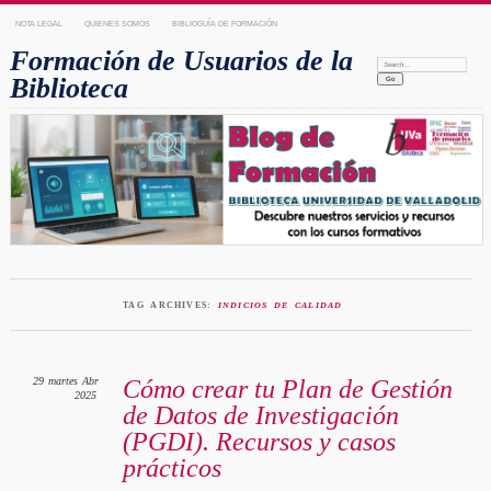
NOTA LEGAL
QUIENES SOMOS
BIBLIOGUÍA DE FORMACIÓN
Formación de Usuarios de la
Search:
Biblioteca
TAG ARCHIVES:
INDICIOS DE CALIDAD
29
martes
Abr
Cómo crear tu Plan de Gestión
2025
de Datos de Investigación
(PGDI). Recursos y casos
prácticos