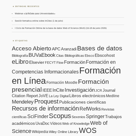
ENTRADAS RECIENTES
Webinar «UpToDate para Universidades»
Sesión formativa online sobre InCites (1 de julio)
I Ciclo de Formación Online de la base de datos Web of Science (WoS) (16-18 de junio 2026)
ETIQUETAS
Bases de datos
Acceso Abierto
APC
Aranzadi
BUVaEbook
Ebscohost
Bibliografía
Citas Bibliográficas
Ebsco
eLibro
Formación en
Formación
Elsevier
FECYT
Flow
Formación
Competencias Informacionales
en Línea
Formación
Formación Moodle
presencial
Investigación
InCite
IEEE
Journal
JCR
Citation Report
JoVE
Libros electrónicos
Medline
La Ley Digital
Proquest
Mendeley
Publicaciones científicas
Recursos de información
RefWorks
Revistas
Scopus
SciFinder
Springer
Trabajos
científicas
Sexenios
Web of
académicos
UvaDoc
Vídeos
Web of Knowledge
WOS
Science
Wikipedia
Wiley Online Library