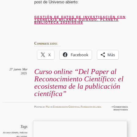
post de Universo abierto:
GESTIÓN DE DATOS DE INVESTIGACIÓN CON
YUSNELKIS MILANÉS GUISADO. PLANETA
BIBLIOTECA 2025/05/08
Comparte esto:
X
Facebook
Más
27
jueves
Mar
Curso online “Del Paper al
2025
Reconocimiento Científico: el
ecosistema de la publicación
científica”
Posted
by
Paz
in
Comunicación Científica
,
Formación en línea
≈
Comentarios
en
desactivados
Curso
online
“Del
Paper
al
Reconoc
Tags
Científi
el
Acceso Abierto
,
Indicios
ecosist
de calidad
,
de