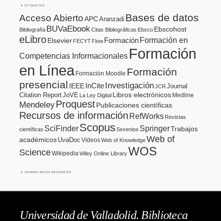
ETIQUETAS
Bases de datos
Acceso Abierto
APC
Aranzadi
BUVaEbook
Ebscohost
Bibliografía
Citas Bibliográficas
Ebsco
eLibro
Formación en
Formación
Elsevier
FECYT
Flow
Formación
Competencias Informacionales
en Línea
Formación
Formación Moodle
presencial
Investigación
InCite
IEEE
Journal
JCR
Citation Report
JoVE
Libros electrónicos
Medline
La Ley Digital
Proquest
Mendeley
Publicaciones científicas
Recursos de información
RefWorks
Revistas
Scopus
SciFinder
Springer
Trabajos
científicas
Sexenios
Web of
académicos
UvaDoc
Vídeos
Web of Knowledge
WOS
Science
Wikipedia
Wiley Online Library
COMENTARIOS RECIENTES
Universidad de Valladolid. Biblioteca