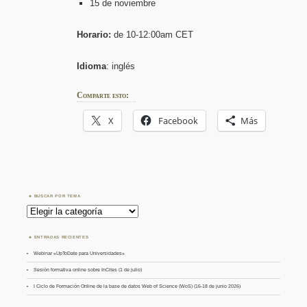
15 de noviembre
Horario:
de 10-12:00am CET
Idioma
: inglés
Comparte esto:
X
Facebook
Más
BUSCAR POR TEMA
Buscar
por
Tema
ENTRADAS RECIENTES
Webinar «UpToDate para Universidades»
Sesión formativa online sobre InCites (1 de julio)
I Ciclo de Formación Online de la base de datos Web of Science (WoS) (16-18 de junio 2026)