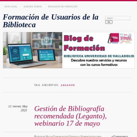
NOTA LEGAL
QUIENES SOMOS
BIBLIOGUÍA DE FORMACIÓN
Formación de Usuarios de la
Search:
Biblioteca
TAG ARCHIVES:
LEGANTO
12
viernes
May
Gestión de Bibliografía
2023
recomendada (Leganto),
webinario 17 de mayo
Posted
by
Paz
in
Comunicación Científica
,
Formación en línea
≈
Comentarios