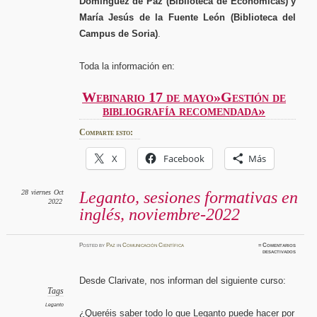
Domínguez de Paz (Biblioteca de Económicas) y
María Jesús de la Fuente León (Biblioteca del
Campus de Soria)
.
Toda la información en:
Webinario 17 de mayo»Gestión de
bibliografía recomendada»
Comparte esto:
X
Facebook
Más
28
viernes
Oct
Leganto, sesiones formativas en
2022
inglés, noviembre-2022
Posted
by
Paz
in
Comunicación Científica
≈
Comentarios
en
desactivados
Leganto
sesione
formati
en
Desde Clarivate, nos informan del siguiente curso:
inglés,
noviemb
Tags
2022
Leganto
¿Queréis saber todo lo que Leganto puede hacer por