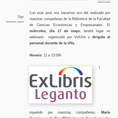
en
desactivados
Gestión
de
Bibliogr
recomen
Con este post nos hacemos eco del realizado por
(Legant
webinar
Tags
nuestras compañeras de la Biblioteca de la Facultad
17
de
Bibliografía
,
Leganto
mayo
de Ciencias Económicas y Empresariales. El
miércoles, día 17 de mayo,
tendrá lugar un
webinario organizado por VirtUVa y
dirigido al
personal docente de la UVa.
Horario
: 11 a 13:00h
I
mpartido por nuestras compañeras,
María