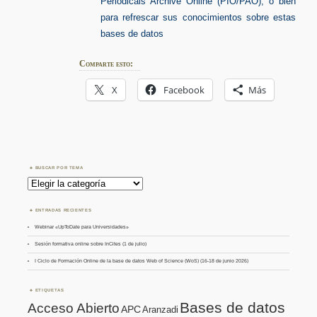
Periodicals Archive Online (PIO/PAO), o bien
para refrescar sus conocimientos sobre estas
bases de datos
Comparte esto:
X
Facebook
Más
BUSCAR POR TEMA
Buscar
por
Tema
ENTRADAS RECIENTES
Webinar «UpToDate para Universidades»
Sesión formativa online sobre InCites (1 de julio)
I Ciclo de Formación Online de la base de datos Web of Science (WoS) (16-18 de junio 2026)
ETIQUETAS
Bases de datos
Acceso Abierto
APC
Aranzadi