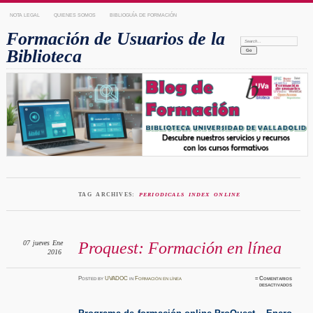
NOTA LEGAL
QUIENES SOMOS
BIBLIOGUÍA DE FORMACIÓN
Formación de Usuarios de la
Search:
Biblioteca
TAG ARCHIVES:
PERIODICALS INDEX ONLINE
07
jueves
Ene
Proquest: Formación en línea
2016
Posted
by
UVADOC
in
Formación en línea
≈
Comentarios
en
desactivados
Proques
Formaci
en
línea