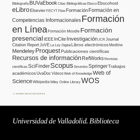
BUVaEbook
Ebscohost
Bibliografía
Citas Bibliográficas
Ebsco
eLibro
Formación en
Formación
Elsevier
FECYT
Flow
Formación
Competencias Informacionales
en Línea
Formación
Formación Moodle
presencial
Investigación
InCite
IEEE
Journal
JCR
Citation Report
JoVE
Libros electrónicos
Medline
La Ley Digital
Proquest
Mendeley
Publicaciones científicas
Recursos de información
RefWorks
Revistas
Scopus
SciFinder
Springer
Trabajos
científicas
Sexenios
Web of
académicos
UvaDoc
Vídeos
Web of Knowledge
WOS
Science
Wikipedia
Wiley Online Library
COMENTARIOS RECIENTES
Universidad de Valladolid. Biblioteca