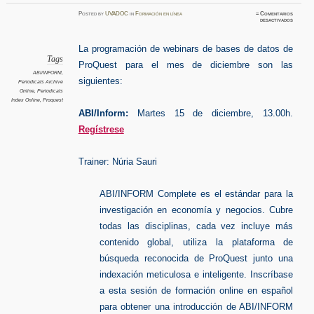
Posted
by
UVADOC
in
Formación en línea
≈
Comentarios
en
desactivados
PROQUE
Formaci
en
línea
La programación de webinars de bases de datos de
Tags
ProQuest para el mes de diciembre son las
ABI/INFORM
,
siguientes:
Periodicals Archive
Online
,
Periodicals
Index Online
,
Proquest
ABI/Inform:
Martes 15 de diciembre, 13.00h.
Regístrese
Trainer: Núria Sauri
ABI/INFORM Complete es el estándar para la
investigación en economía y negocios. Cubre
todas las disciplinas, cada vez incluye más
contenido global, utiliza la plataforma de
búsqueda reconocida de ProQuest junto una
indexación meticulosa e inteligente. Inscríbase
a esta sesión de formación online en español
para obtener una introducción de ABI/INFORM