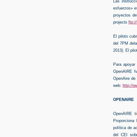
Las instrucc
esfuerzos» e
proyectos d
projects
ftp:
El piloto cu
del 7PM dela
2013). El pil
Para apoyar a
OpenAIRE ha
OpenAire de 
web:
http://
OPENAIRE
OpenAIRE ti
Proporciona 
política de a
del CEI sobr