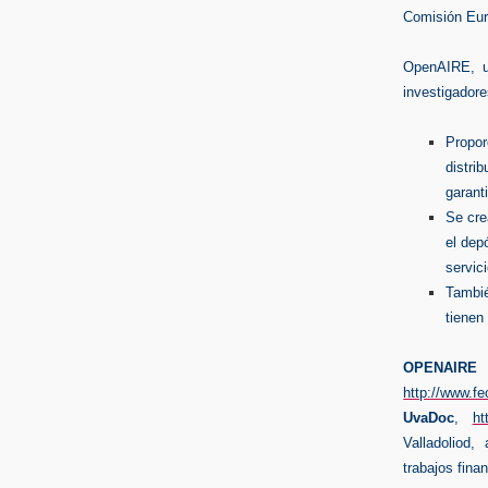
Comisión Eur
OpenAIRE, un
investigadore
Propor
distri
garant
Se cre
el dep
servic
Tambié
tienen
OPENAIRE
http://www.f
UvaDoc
,
ht
Valladoliod,
trabajos fina