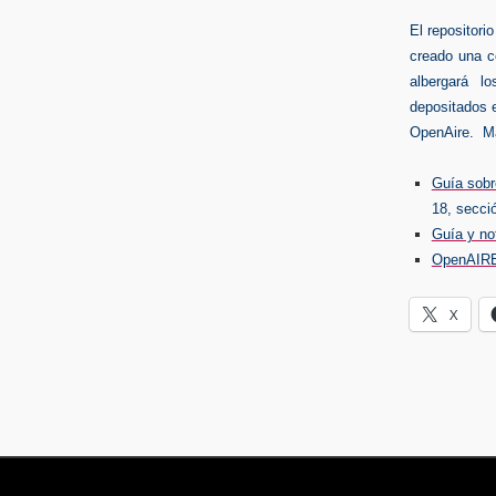
El repositorio
creado una c
albergará l
depositados 
OpenAire.
M
Guía sobr
18, secci
Guía y not
OpenAIRE:
X