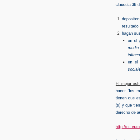
claúsula 39 
depositen 
resultado
hagan sus 
en el
medio
infrae
en el
social
El mejor esf
hacer “los m
tienen que es
(s) y que tie
derecho de au
http://ec.eu