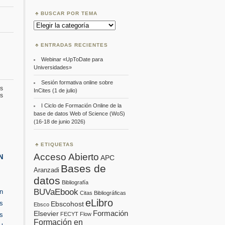
BUSCAR POR TEMA
Buscar
por
Tema
ENTRADAS RECIENTES
Webinar «UpToDate para
Universidades»
Sesión formativa online sobre
s
InCites (1 de julio)
en
s
OpenAire
I Ciclo de Formación Online de la
base de datos Web of Science (WoS)
(16-18 de junio 2026)
ETIQUETAS
Acceso Abierto
N
APC
Bases de
Aranzadi
datos
Bibliografía
BUVaEbook
n
Citas Bibliográficas
eLibro
s
Ebscohost
Ebsco
Formación
Elsevier
FECYT
Flow
s
Formación en