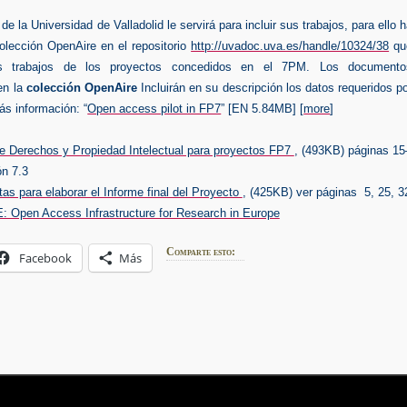
 de la Universidad de Valladolid le servirá para incluir sus trabajos, para ello 
olección OpenAire en el repositorio
http://uvadoc.uva.es/handle/10324/38
qu
os trabajos de los proyectos concedidos en el 7PM. Los documento
en la
colección OpenAire
Incluirán en su descripción los datos requeridos p
ás información:
“
Open access pilot in FP7
” [EN 5.84MB] [
more
]
e Derechos y Propiedad Intelectual para proyectos FP7
, (493KB) páginas 15
ón 7.3
as para elaborar el Informe final del Proyecto
, (425KB) ver páginas 5, 25, 3
 Open Access Infrastructure for Research in Europe
Comparte esto:
Facebook
Más