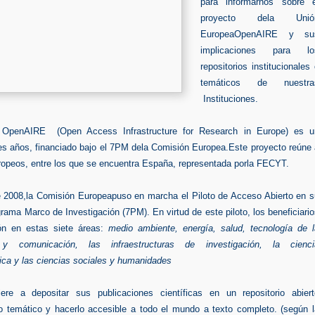
para informarnos sobre e
proyecto dela Unió
EuropeaOpenAIRE y su
implicaciones para lo
repositorios institucionales
temáticos de nuestra
Instituciones.
 OpenAIRE (Open Access Infrastructure for Research in Europe) es u
res años, financiado bajo el 7PM dela Comisión Europea.Este proyecto reúne
ropeos, entre los que se encuentra España, representada porla FECYT.
 2008,la Comisión Europeapuso en marcha el Piloto de Acceso Abierto en s
ama Marco de Investigación (7PM). En virtud de este piloto, los beneficiari
n en estas siete áreas:
medio ambiente,
energía,
salud,
tecnología de 
n y comunicación,
las infraestructuras de investigación,
la cienci
ica
y las ciencias sociales y humanidades
ere
a depositar sus publicaciones científicas en un repositorio abiert
l o temático y hacerlo accesible a todo el mundo a texto completo.
(según 