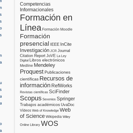
l
Competencias
n
Informacionales
s
Formación en
s
Línea
 o
Formación Moodle
Formación
s
presencial
InCite
IEEE
Investigación
Journal
JCR
n
Citation Report
JoVE
La Ley
Libros electrónicos
Digital
 a
Mendeley
Medline
Proquest
Publicaciones
Recursos de
científicas
u
información
RefWorks
os
SciFinder
Revistas científicas
la
Scopus
Springer
Sexenios
a
Trabajos académicos
UvaDoc
Web
Vídeos
Web of Knowledge
of Science
Wikipedia
Wiley
WOS
o
Online Library
la