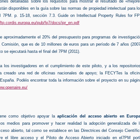
iones detalladas sobre los requisitos para mostrar el
resultado de «mejore
stán disponibles en la guía sobre las
normas de propiedad intelectual para l
el 7PM. p. 15-18,
sección 7.3.
Guide on Intellectual Property Rules for FP
//ftp.cordis.europa.eu/pub/fp7/docs/ipr_en.pdf
bre aproximadamente el 20% del presupuesto para programas de investigació
 Comisión, que es de 10 millones de euros para un período de 7 años (2007
oto se ejecutará hasta el final del 7PM (2011).
 los investigadores en el cumplimiento de este piloto, y a los repositorio
 creado una red de oficinas nacionales de apoyo; la FECYTes la oficin
España. Podéis encontrar toda la información sobre el proyecto en su págin
www.openaire.eu/
ene como objetivo apoyar la
aplicación del acceso abierto en Europa
los medios para promover y hacer realidad la adopción generalizada de l
cceso abierto, tal como se establece en las Directrices del Consejo Científi
e el libre acceso y el Piloto de Acceso Abierto iniciado en el7PM porl