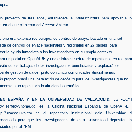
opea.
 proyecto de tres años, establecerá la infraestructura para apoyar a lo
s en el cumplimiento del Acceso Abierto:
ciona una extensa red europea de centros de apoyo, basada en una red
buida de centros de enlace nacionales y regionales en 27 países, para
izar la ayuda inmediata a los investigadores en su propio contexto.
ará un portal de OpenAIRE y una e-Infraestructura de repositorios en red par
ósito de los trabajos de los investigadores beneficiarios y explorará los
ios de gestión de datos, junto con cinco comunidades disciplinarias.
n proporcionará una instalación de depósito para los investigadores que no
 acceso a un repositorio institucional o temático.
 EN ESPAÑA Y EN LA UNIVERSIDAD DE VALLADOLID.
La FECYT
ecyt.es/fecyt/home.do
, es la Oficina Nacional Española de OpenAIRE 
tp://uvadoc.uva.es/
es el repositorio institucional dela Universidad d
 adecuado para que los investigadores de esta Universidad depositen lo
nciados por el 7PM.