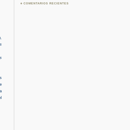
COMENTARIOS RECIENTES
a,
s
as
s
e
ta
el