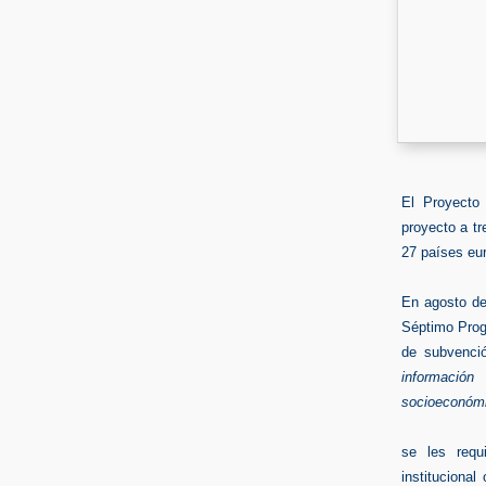
El Proyecto
proyecto a t
27 países eu
En agosto de
Séptimo Progr
de subvenció
informació
socioeconóm
se les requi
instituciona