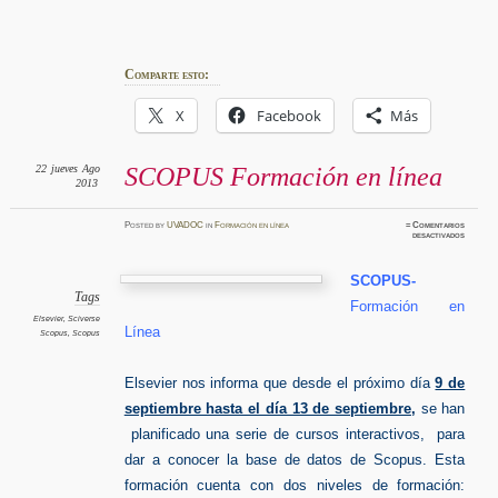
Comparte esto:
X
Facebook
Más
22
jueves
Ago
SCOPUS Formación en línea
2013
Posted
by
UVADOC
in
Formación en línea
≈
Comentarios
en
desactivados
SCOPU
Formaci
en
línea
SCOPUS-
Tags
Formación en
Elsevier
,
Sciverse
Línea
Scopus
,
Scopus
Elsevier nos informa que desde el próximo día
9 de
septiembre hasta el día 13 de septiembre
,
se han
planificado una serie de cursos interactivos, para
dar a conocer la base de datos de Scopus. Esta
formación cuenta con dos niveles de formación: