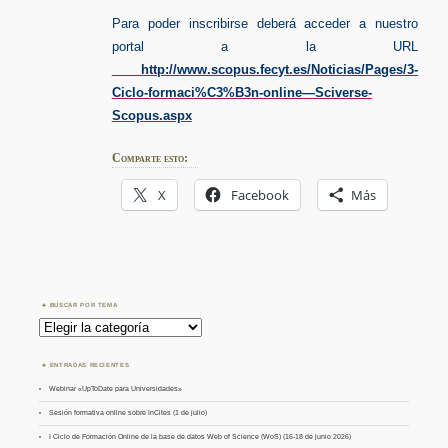
Para poder inscribirse deberá acceder a nuestro
portal a la URL
http://www.scopus.fecyt.es/Noticias/Pages/3-
Ciclo-formaci%C3%B3n-online—Sciverse-
Scopus.aspx
Comparte esto:
X
Facebook
Más
BUSCAR POR TEMA
Buscar
por
Tema
ENTRADAS RECIENTES
Webinar «UpToDate para Universidades»
Sesión formativa online sobre InCites (1 de julio)
I Ciclo de Formación Online de la base de datos Web of Science (WoS) (16-18 de junio 2026)