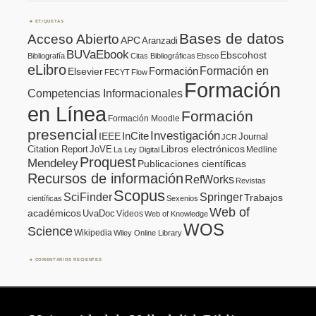
ETIQUETAS
Bases de datos
Acceso Abierto
APC
Aranzadi
BUVaEbook
Ebscohost
Bibliografía
Citas Bibliográficas
Ebsco
eLibro
Formación en
Formación
Elsevier
FECYT
Flow
Formación
Competencias Informacionales
en Línea
Formación
Formación Moodle
presencial
Investigación
InCite
IEEE
Journal
JCR
Citation Report
JoVE
Libros electrónicos
Medline
La Ley Digital
Proquest
Mendeley
Publicaciones científicas
Recursos de información
RefWorks
Revistas
Scopus
SciFinder
Springer
Trabajos
científicas
Sexenios
Web of
académicos
UvaDoc
Vídeos
Web of Knowledge
WOS
Science
Wikipedia
Wiley Online Library
COMENTARIOS RECIENTES