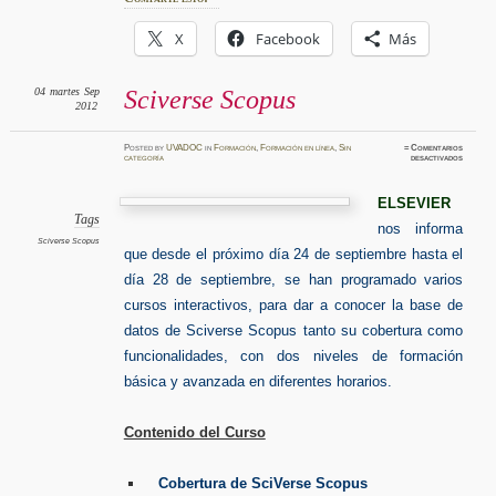
X
Facebook
Más
04
martes
Sep
Sciverse Scopus
2012
Posted
by
UVADOC
in
Formación
,
Formación en línea
,
Sin
≈
Comentarios
en
categoría
desactivados
Scivers
Scopus
ELSEVIER
Tags
nos informa
Sciverse Scopus
que desde el próximo día 24 de septiembre hasta el
día 28 de septiembre, se han programado varios
cursos interactivos, para dar a conocer la base de
datos de Sciverse Scopus tanto su cobertura como
funcionalidades, con dos niveles de formación
básica y avanzada en diferentes horarios.
Contenido del Curso
Cobertura de SciVerse Scopus