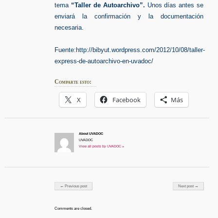
tema
“Taller de Autoarchivo”.
Unos días antes se
enviará la confirmación y la documentación
necesaria.
Fuente:http://bibyut.wordpress.com/2012/10/08/taller-
express-de-autoarchivo-en-uvadoc/
Comparte esto:
X
Facebook
Más
About UVADOC
UVADOC
View all posts by UVADOC »
Post navigation
← Previous post
Next post →
Comments are closed.