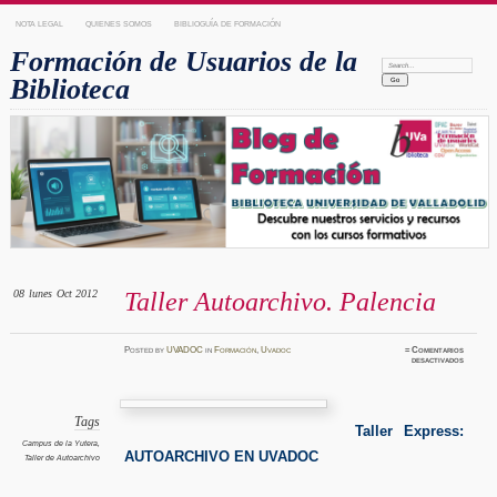
NOTA LEGAL
QUIENES SOMOS
BIBLIOGUÍA DE FORMACIÓN
Formación de Usuarios de la
Search:
Biblioteca
08
lunes
Oct 2012
Taller Autoarchivo. Palencia
Posted
by
UVADOC
in
Formación
,
Uvadoc
≈
Comentarios
en
desactivados
Taller
Autoarc
Palenci
Tags
Taller Express:
Campus de la Yutera
,
AUTOARCHIVO EN UVADOC
Taller de Autoarchivo