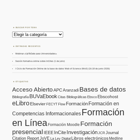
BUSCAR POR TEMA
Buscar
por
Tema
ENTRADAS RECIENTES
Webinar «UpToDate para Universidades»
Sesión formativa online sobre InCites (1 de julio)
I Ciclo de Formación Online de la base de datos Web of Science (WoS) (16-18 de junio 2026)
ETIQUETAS
Bases de datos
Acceso Abierto
APC
Aranzadi
BUVaEbook
Ebscohost
Bibliografía
Citas Bibliográficas
Ebsco
eLibro
Formación en
Formación
Elsevier
FECYT
Flow
Formación
Competencias Informacionales
en Línea
Formación
Formación Moodle
presencial
Investigación
InCite
IEEE
Journal
JCR
Citation Report
JoVE
Libros electrónicos
Medline
La Ley Digital