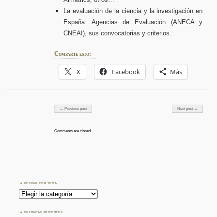
La evaluación de la ciencia y la investigación en
España. Agencias de Evaluación (ANECA y
CNEAI), sus convocatorias y criterios.
Comparte esto:
X
Facebook
Más
Post navigation
← Previous post
Next post →
Comments are closed.
BUSCAR POR TEMA
Buscar
por
Tema
ENTRADAS RECIENTES