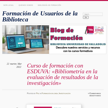
NOTA LEGAL
QUIENES SOMOS
BIBLIOGUÍA DE FORMACIÓN
Formación de Usuarios de la
Search:
Biblioteca
22
martes
Mar
Curso de formación con
2022
ESDUVA: «Bibliometría en la
evaluación de resultados de la
investigación»
Posted
by
Paz
in
Formación en línea
,
Investigación
≈
Comentarios
en
desactivados
Curso
de
formaci
con
ESDUVA