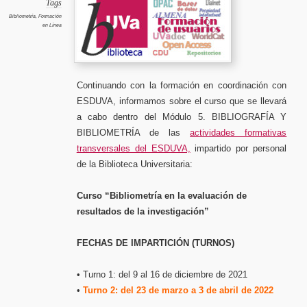
«Biblio
Tags
en
la
Bibliometría
,
Formación
evaluac
en Línea
de
resulta
de
la
investig
Continuando con la formación en coordinación con
ESDUVA, informamos sobre el curso que se llevará
a cabo dentro del Módulo 5. BIBLIOGRAFÍA Y
BIBLIOMETRÍA de las
actividades formativas
transversales del ESDUVA,
impartido por personal
de la Biblioteca Universitaria:
Curso “Bibliometría en la evaluación de
resultados de la investigación”
FECHAS DE IMPARTICIÓN (TURNOS)
• Turno 1: del 9 al 16 de diciembre de 2021
•
Turno 2: del 23 de marzo a 3 de abril de 2022