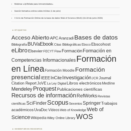
Webinar «UpToDate para Universidades»
Sesión formativa online sobre InCites (1 de julio)
I Ciclo de Formación Online de la base de datos Web of Science (WoS) (16-18 de junio 2026)
ETIQUETAS
Bases de datos
Acceso Abierto
APC
Aranzadi
BUVaEbook
Ebscohost
Bibliografía
Citas Bibliográficas
Ebsco
eLibro
Formación en
Formación
Elsevier
FECYT
Flow
Formación
Competencias Informacionales
en Línea
Formación
Formación Moodle
presencial
Investigación
InCite
IEEE
Journal
JCR
Citation Report
JoVE
Libros electrónicos
Medline
La Ley Digital
Proquest
Mendeley
Publicaciones científicas
Recursos de información
RefWorks
Revistas
Scopus
SciFinder
Springer
Trabajos
científicas
Sexenios
Web of
académicos
UvaDoc
Vídeos
Web of Knowledge
WOS
Science
Wikipedia
Wiley Online Library
COMENTARIOS RECIENTES