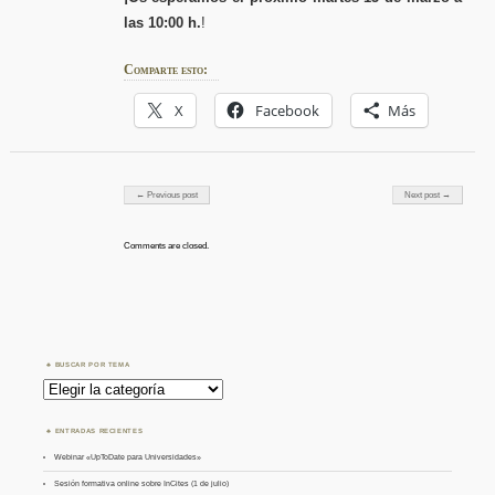
las 10:00 h.
!
Comparte esto:
X
Facebook
Más
Post navigation
← Previous post
Next post →
Comments are closed.
BUSCAR POR TEMA
Buscar
por
Tema
ENTRADAS RECIENTES
Webinar «UpToDate para Universidades»
Sesión formativa online sobre InCites (1 de julio)