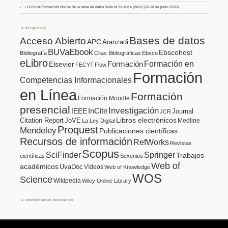
I Ciclo de Formación Online de la base de datos Web of Science (WoS) (16-18 de junio 2026)
ETIQUETAS
Bases de datos
Acceso Abierto
APC
Aranzadi
BUVaEbook
Ebscohost
Bibliografía
Citas Bibliográficas
Ebsco
eLibro
Formación en
Formación
Elsevier
FECYT
Flow
Formación
Competencias Informacionales
en Línea
Formación
Formación Moodle
presencial
Investigación
InCite
IEEE
Journal
JCR
Citation Report
JoVE
Libros electrónicos
Medline
La Ley Digital
Proquest
Mendeley
Publicaciones científicas
Recursos de información
RefWorks
Revistas
Scopus
SciFinder
Springer
Trabajos
científicas
Sexenios
Web of
académicos
UvaDoc
Vídeos
Web of Knowledge
WOS
Science
Wikipedia
Wiley Online Library
COMENTARIOS RECIENTES