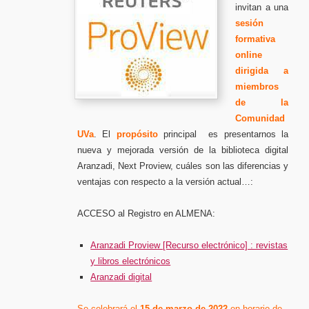
invitan a una
sesión
formativa
online
dirigida a
miembros
de la
Comunidad
UVa
. El
propósito
principal es presentarnos la
nueva y mejorada versión de la biblioteca digital
Aranzadi, Next Proview, cuáles son las diferencias y
ventajas con respecto a la versión actual…:
ACCESO al Registro en ALMENA:
Aranzadi Proview [Recurso electrónico] : revistas
y libros electrónicos
Aranzadi digital
Se celebrará el
15 de
marzo
de
2022
en horario de