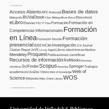
ETIQUETAS
Bases de datos
Acceso Abierto
APC
Aranzadi
BUVaEbook
Ebscohost
Bibliografía
Citas Bibliográficas
Ebsco
eLibro
Formación en
Formación
Elsevier
FECYT
Flow
Formación
Competencias Informacionales
en Línea
Formación
Formación Moodle
presencial
Investigación
InCite
IEEE
Journal
JCR
Citation Report
JoVE
Libros electrónicos
Medline
La Ley Digital
Proquest
Mendeley
Publicaciones científicas
Recursos de información
RefWorks
Revistas
Scopus
SciFinder
Springer
Trabajos
científicas
Sexenios
Web of
académicos
UvaDoc
Vídeos
Web of Knowledge
WOS
Science
Wikipedia
Wiley Online Library
COMENTARIOS RECIENTES
Universidad de Valladolid. Biblioteca