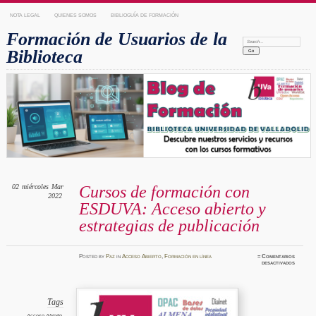
NOTA LEGAL
QUIENES SOMOS
BIBLIOGUÍA DE FORMACIÓN
Formación de Usuarios de la
Search:
Biblioteca
02
miércoles
Mar
Cursos de formación con
2022
ESDUVA: Acceso abierto y
estrategias de publicación
Posted
by
Paz
in
Acceso Abierto
,
Formación en línea
≈
Comentarios
en
desactivados
Cursos
de
formaci
con
ESDUVA
Acceso
Tags
abierto
y
Acceso Abierto
,