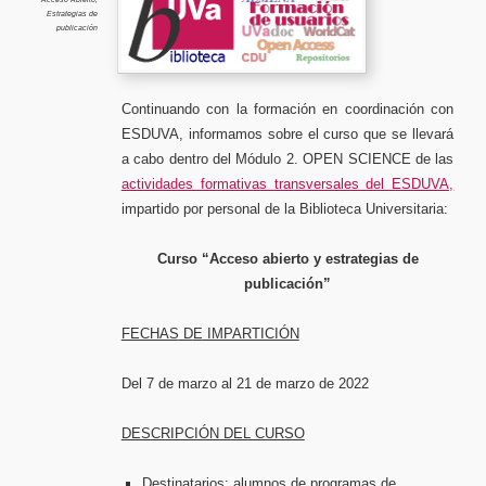
estrate
Estrategias de
de
publicac
publicación
Continuando con la formación en coordinación con
ESDUVA, informamos sobre el curso que se llevará
a cabo dentro del Módulo 2. OPEN SCIENCE de las
actividades formativas transversales del ESDUVA,
impartido por personal de la Biblioteca Universitaria:
Curso “Acceso abierto y estrategias de
publicación”
FECHAS
D
E
IMPARTICIÓN
Del 7 de marzo al 21 de marzo de 2022
DESCRIPCIÓN DEL CURSO
Destinatarios: alumnos de programas de