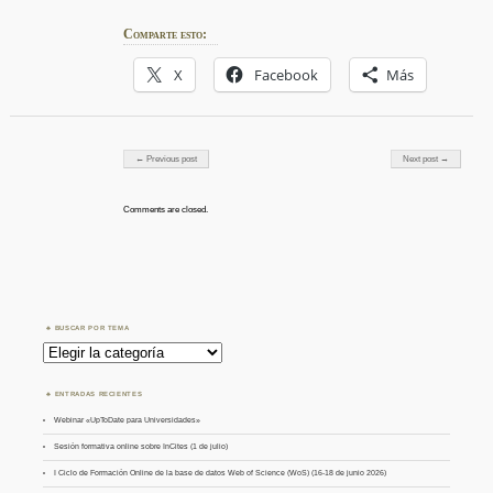
Comparte esto:
X
Facebook
Más
Post navigation
← Previous post
Next post →
Comments are closed.
BUSCAR POR TEMA
Buscar
por
Tema
ENTRADAS RECIENTES
Webinar «UpToDate para Universidades»
Sesión formativa online sobre InCites (1 de julio)
I Ciclo de Formación Online de la base de datos Web of Science (WoS) (16-18 de junio 2026)