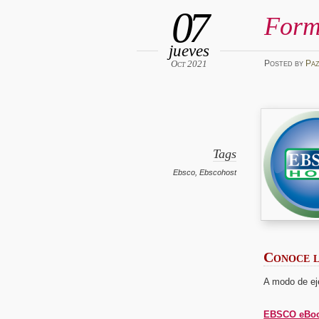
07
Form
jueves
Oct 2021
Posted
by
Pa
Tags
Ebsco
,
Ebscohost
Conoce l
A modo de eje
EBSCO eBooks