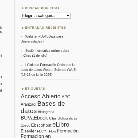
BUSCAR POR TEMA
Buscar
por
Tema
s
ENTRADAS RECIENTES
en
s
Formaciones
Webinar «UpToDate para
desde
Universidades»
EBSCO
Sesión formativa online sobre
n
InCites (1 de julio)
I Ciclo de Formación Online de la
base de datos Web of Science (WoS)
(16-18 de junio 2026)
a
to
ETIQUETAS
l
Acceso Abierto
APC
Bases de
Aranzadi
datos
Bibliografía
BUVaEbook
Citas Bibliográficas
eLibro
Ebscohost
Ebsco
Formación
Elsevier
FECYT
Flow
Formación en