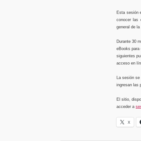
Esta sesión e
conocer las
general de l
Durante 30 m
eBooks para 
siguientes p
acceso en lí
La sesión se 
ingresan las 
El sitio, dis
acceder a
se
X