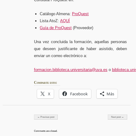
Catálogo Almena:
ProQuest
Lista AtoZ:
AQUÍ
Guía de ProQuest
(Proveedor)
Una vez concluida la formación, aquellas personas
que deseen justificante de haber asistido, deben
enviar un correo electrónico a:
formacion.biblioteca.universitaria@uva.es
o
biblioteca.un
Comparte esto:
X
Facebook
Más
Post navigation
← Previous post
Next post →
Comments are closed.