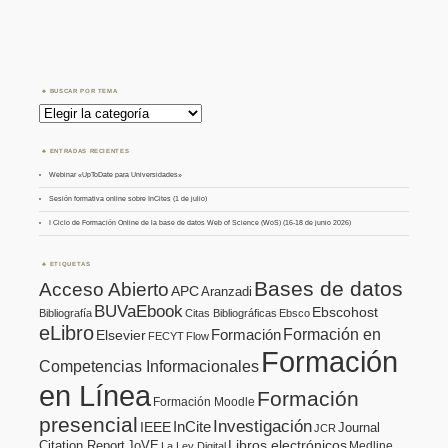
BUSCAR POR TEMA
Buscar
por
Tema
ENTRADAS RECIENTES
Webinar «UpToDate para Universidades»
Sesión formativa online sobre InCites (1 de julio)
I Ciclo de Formación Online de la base de datos Web of Science (WoS) (16-18 de junio 2026)
ETIQUETAS
Bases de datos
Acceso Abierto
APC
Aranzadi
BUVaEbook
Ebscohost
Bibliografía
Citas Bibliográficas
Ebsco
eLibro
Formación en
Formación
Elsevier
FECYT
Flow
Formación
Competencias Informacionales
en Línea
Formación
Formación Moodle
presencial
Investigación
InCite
IEEE
Journal
JCR
Citation Report
JoVE
Libros electrónicos
Medline
La Ley Digital