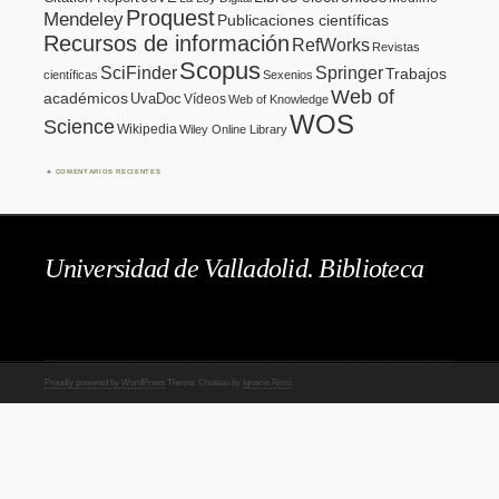
Proquest
Mendeley
Publicaciones científicas
Recursos de información
RefWorks
Revistas
Scopus
SciFinder
Springer
Trabajos
científicas
Sexenios
Web of
académicos
UvaDoc
Vídeos
Web of Knowledge
WOS
Science
Wikipedia
Wiley Online Library
COMENTARIOS RECIENTES
Universidad de Valladolid. Biblioteca
Proudly powered by WordPress
Theme: Chateau by
Ignacio Ricci
.