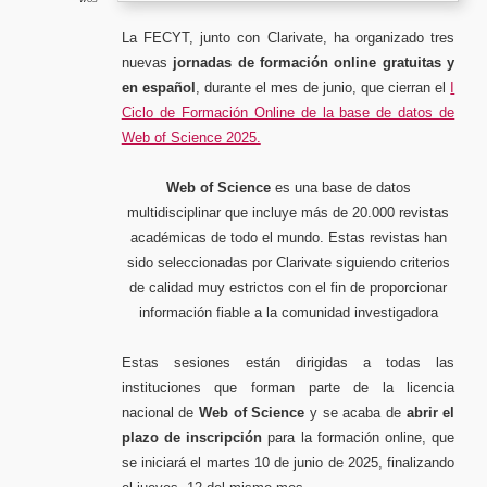
of
Science
(WoS)
(10-
La FECYT, junto con Clarivate, ha organizado tres
12
de
nuevas
jornadas de formación online gratuitas y
junio
de
2025)
en español
, durante el mes de junio, que cierran el
I
Ciclo de Formación Online de la base de datos de
Web of Science 2025.
Web of Science
es una base de datos
multidisciplinar que incluye más de 20.000 revistas
académicas de todo el mundo. Estas revistas han
sido seleccionadas por Clarivate siguiendo criterios
de calidad muy estrictos con el fin de proporcionar
información fiable a la comunidad investigadora
Estas sesiones están dirigidas a todas las
instituciones que forman parte de la licencia
nacional de
Web of Science
y se acaba de
abrir el
plazo de inscripción
para la formación online, que
se iniciará el martes 10 de junio de 2025, finalizando