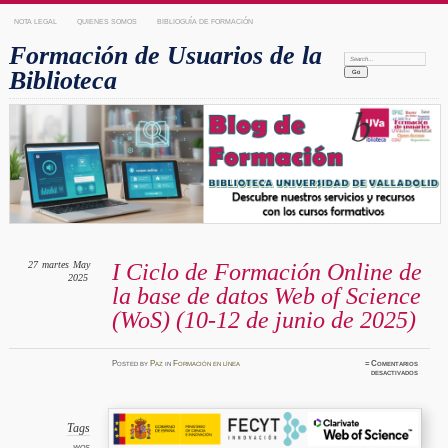
NOTA LEGAL
QUIENES SOMOS
BIBLIOGUÍA DE FORMACIÓN
Formación de Usuarios de la
Search:
Biblioteca
27
martes
May
I Ciclo de Formación Online de
2025
la base de datos Web of Science
(WoS) (10-12 de junio de 2025)
Posted
by
Paz
in
Formación en línea
≈
Comentarios
en
desactivados
I Ciclo
de
Formaci
Online d
la
base
Tags
de
datos W
WOS