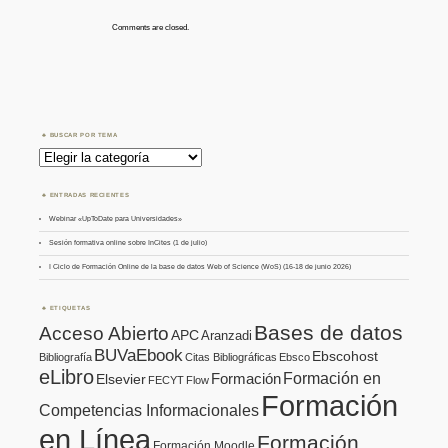
Comments are closed.
BUSCAR POR TEMA
Buscar
por
Tema
ENTRADAS RECIENTES
Webinar «UpToDate para Universidades»
Sesión formativa online sobre InCites (1 de julio)
I Ciclo de Formación Online de la base de datos Web of Science (WoS) (16-18 de junio 2026)
ETIQUETAS
Bases de datos
Acceso Abierto
APC
Aranzadi
BUVaEbook
Ebscohost
Bibliografía
Citas Bibliográficas
Ebsco
eLibro
Formación en
Formación
Elsevier
FECYT
Flow
Formación
Competencias Informacionales
en Línea
Formación
Formación Moodle