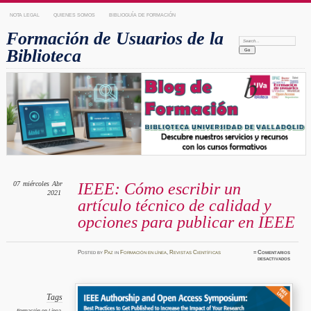
NOTA LEGAL
QUIENES SOMOS
BIBLIOGUÍA DE FORMACIÓN
Formación de Usuarios de la
Search:
Biblioteca
07
miércoles
Abr
IEEE: Cómo escribir un
2021
artículo técnico de calidad y
opciones para publicar en IEEE
Posted
by
Paz
in
Formación en línea
,
Revistas Científicas
≈
Comentarios
en
desactivados
IEEE:
Cómo
escribir
un
artícul
técnico
Tags
de
calidad
Formación en Línea
,