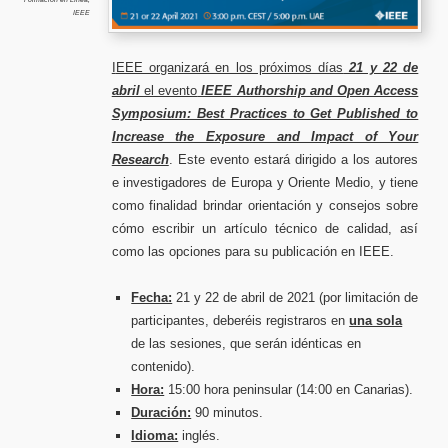
y
IEEE
opcione
para
publicar
en
IEEE
I
EEE organizará en los próximos días
21 y 22 de
abril
el evento
IEEE Authorship and Open Access
Symposium: Best Practices to Get Published to
Increase the Exposure and Impact of Your
Research
. Este evento estará dirigido a los autores
e investigadores de Europa y Oriente Medio, y tiene
como finalidad brindar orientación y consejos sobre
cómo escribir un artículo técnico de calidad, así
como las opciones para su publicación en IEEE.
Fecha:
21 y 22 de abril de 2021 (por limitación de
participantes, deberéis registraros en
una sola
de las sesiones, que serán idénticas en
contenido).
Hora:
15:00 hora peninsular (14:00 en Canarias).
Duración:
90 minutos.
Idioma:
inglés.