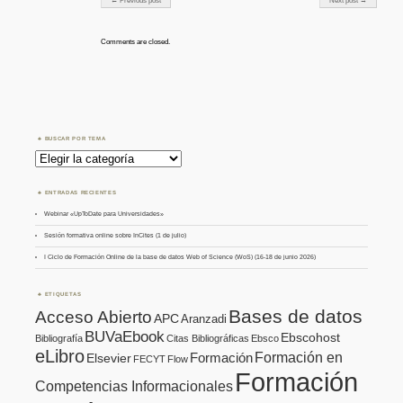
← Previous post
Next post →
Comments are closed.
BUSCAR POR TEMA
Buscar
por
Tema
ENTRADAS RECIENTES
Webinar «UpToDate para Universidades»
Sesión formativa online sobre InCites (1 de julio)
I Ciclo de Formación Online de la base de datos Web of Science (WoS) (16-18 de junio 2026)
ETIQUETAS
Bases de datos
Acceso Abierto
APC
Aranzadi
BUVaEbook
Ebscohost
Bibliografía
Citas Bibliográficas
Ebsco
eLibro
Formación en
Formación
Elsevier
FECYT
Flow
Formación
Competencias Informacionales