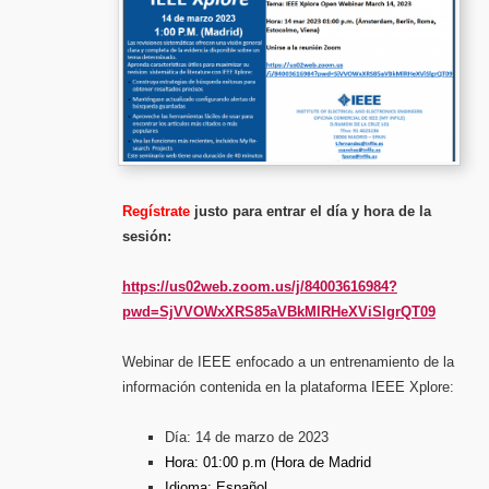
Regístrate
justo para entrar el día y hora de la
sesión:
https://us02web.zoom.us/j/84003616984?
pwd=SjVVOWxXRS85aVBkMlRHeXViSlgrQT09
Webinar de IEEE enfocado a un entrenamiento de la
información contenida en la plataforma IEEE Xplore:
Día: 14 de marzo de 2023
Hora: 01:00 p.m (Hora de Madrid
Idioma: Español