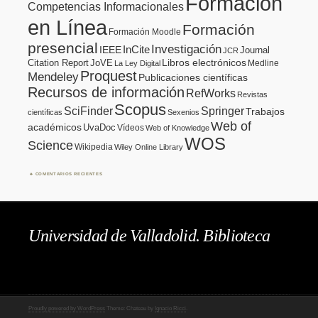
Formación
Competencias Informacionales
en Línea
Formación
Formación Moodle
presencial
Investigación
InCite
IEEE
Journal
JCR
Citation Report
JoVE
Libros electrónicos
Medline
La Ley Digital
Proquest
Mendeley
Publicaciones científicas
Recursos de información
RefWorks
Revistas
Scopus
SciFinder
Springer
Trabajos
científicas
Sexenios
Web of
académicos
UvaDoc
Vídeos
Web of Knowledge
WOS
Science
Wikipedia
Wiley Online Library
COMENTARIOS RECIENTES
Universidad de Valladolid. Biblioteca
Proudly powered by WordPress
Theme: Chateau by
Ignacio Ricci
.