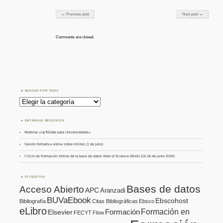
Post navigation
← Previous post
Next post →
Comments are closed.
BUSCAR POR TEMA
Buscar
por
Tema
ENTRADAS RECIENTES
Webinar «UpToDate para Universidades»
Sesión formativa online sobre InCites (1 de julio)
I Ciclo de Formación Online de la base de datos Web of Science (WoS) (16-18 de junio 2026)
ETIQUETAS
Bases de datos
Acceso Abierto
APC
Aranzadi
BUVaEbook
Ebscohost
Bibliografía
Citas Bibliográficas
Ebsco
eLibro
Formación en
Formación
Elsevier
FECYT
Flow