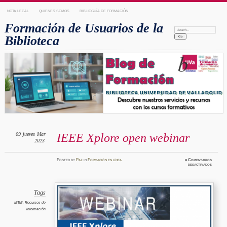
NOTA LEGAL
QUIENES SOMOS
BIBLIOGUÍA DE FORMACIÓN
Formación de Usuarios de la
Search:
Biblioteca
09
jueves
Mar
IEEE Xplore open webinar
2023
Posted
by
Paz
in
Formación en línea
≈
Comentarios
en
desactivados
IEEE
Xplore
open
webinar
Tags
IEEE
,
Recursos de
información