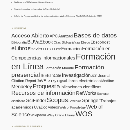
Webinar «UpToDate para Universidades»
Sesión formativa online sobre InCites (1 de julio)
I Ciclo de Formación Online de la base de datos Web of Science (WoS) (16-18 de junio 2026)
ETIQUETAS
Bases de datos
Acceso Abierto
APC
Aranzadi
BUVaEbook
Ebscohost
Bibliografía
Citas Bibliográficas
Ebsco
eLibro
Formación en
Formación
Elsevier
FECYT
Flow
Formación
Competencias Informacionales
en Línea
Formación
Formación Moodle
presencial
Investigación
InCite
IEEE
Journal
JCR
Citation Report
JoVE
Libros electrónicos
Medline
La Ley Digital
Proquest
Mendeley
Publicaciones científicas
Recursos de información
RefWorks
Revistas
Scopus
SciFinder
Springer
Trabajos
científicas
Sexenios
Web of
académicos
UvaDoc
Vídeos
Web of Knowledge
WOS
Science
Wikipedia
Wiley Online Library
COMENTARIOS RECIENTES