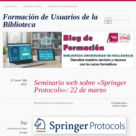
NOTA LEGAL
QUIENES SOMOS
BIBLIOGUÍA DE FORMACIÓN
Formación de Usuarios de la
Search:
Biblioteca
13
lunes
Mar
Seminario web sobre «Springer
2023
Protocols»: 22 de marzo
Posted
by
Paz
in
Formación en línea
≈
Comentarios
en
desactivados
Seminar
web
sobre
«Spring
Protoco
22
Tags
de
marzo
Formación en Línea
,
Springer