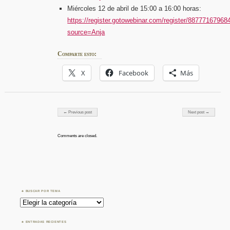
Miércoles 12 de abril de 15:00 a 16:00 horas:
https://register.gotowebinar.com/register/8877716796
source=Anja
Comparte esto:
X
Facebook
Más
Post navigation
← Previous post
Next post →
Comments are closed.
BUSCAR POR TEMA
Buscar
por
Tema
ENTRADAS RECIENTES