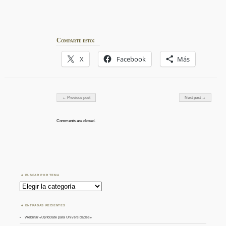
Comparte esto:
X
Facebook
Más
Post navigation
← Previous post
Next post →
Comments are closed.
BUSCAR POR TEMA
Buscar
por
Tema
ENTRADAS RECIENTES
Webinar «UpToDate para Universidades»