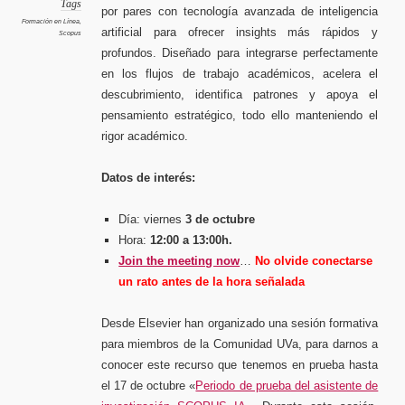
en
Tags
por pares con tecnología avanzada de inteligencia
grande,
muévete
Formación en Línea
,
más
artificial para ofrecer insights más rápidos y
Scopus
rápido,
actúa
profundos. Diseñado para integrarse perfectamente
con
confianz
Sesión
en los flujos de trabajo académicos, acelera el
formati
descubrimiento, identifica patrones y apoya el
pensamiento estratégico, todo ello manteniendo el
rigor académico.
Datos de interés:
Día: viernes
3 de octubre
Hora:
12:00 a 13:00h.
Join the meeting now
…
No olvide conectarse
un rato antes de la hora señalada
Desde Elsevier han organizado una sesión formativa
para miembros de la Comunidad UVa, para darnos a
conocer este recurso que tenemos en prueba hasta
el 17 de octubre «
Periodo de prueba del asistente de