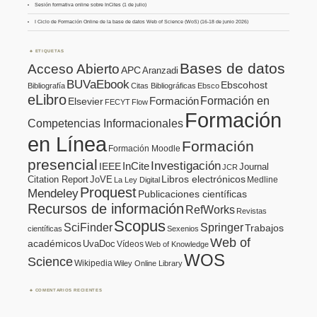
Sesión formativa online sobre InCites (1 de julio)
I Ciclo de Formación Online de la base de datos Web of Science (WoS) (16-18 de junio 2026)
ETIQUETAS
Bases de datos
Acceso Abierto
APC
Aranzadi
BUVaEbook
Ebscohost
Bibliografía
Citas Bibliográficas
Ebsco
eLibro
Formación en
Formación
Elsevier
FECYT
Flow
Formación
Competencias Informacionales
en Línea
Formación
Formación Moodle
presencial
Investigación
InCite
IEEE
Journal
JCR
Citation Report
JoVE
Libros electrónicos
Medline
La Ley Digital
Proquest
Mendeley
Publicaciones científicas
Recursos de información
RefWorks
Revistas
Scopus
SciFinder
Springer
Trabajos
científicas
Sexenios
Web of
académicos
UvaDoc
Vídeos
Web of Knowledge
WOS
Science
Wikipedia
Wiley Online Library
COMENTARIOS RECIENTES