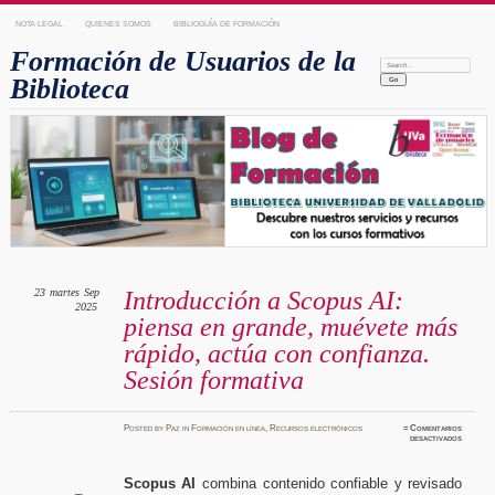
NOTA LEGAL
QUIENES SOMOS
BIBLIOGUÍA DE FORMACIÓN
Formación de Usuarios de la
Search:
Biblioteca
23
martes
Sep
Introducción a Scopus AI:
2025
piensa en grande, muévete más
rápido, actúa con confianza.
Sesión formativa
Posted
by
Paz
in
Formación en línea
,
Recursos electrónicos
≈
Comentarios
en
desactivados
Introduc
a
Scopus
AI:
Scopus AI
combina contenido confiable y revisado
piensa