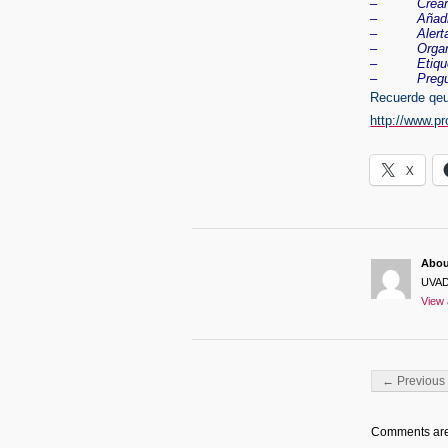
– Crear y u
– Añadir d
– Alertas d
– Organiza
– Etiquetas
– Pregun
Recuerde qeu
http://www.p
X
Abo
UVA
View 
Post navigati
← Previous 
Comments are