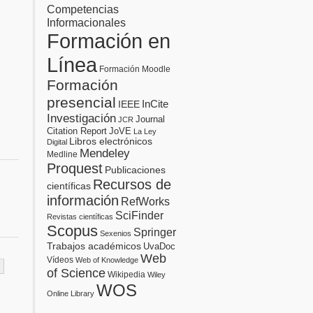
Competencias
Informacionales
Formación en
Línea
Formación Moodle
Formación
presencial
InCite
IEEE
Investigación
Journal
JCR
Citation Report
JoVE
La Ley
Libros electrónicos
Digital
Mendeley
Medline
Proquest
Publicaciones
Recursos de
científicas
información
RefWorks
SciFinder
Revistas científicas
Scopus
Springer
Sexenios
Trabajos académicos
UvaDoc
Web
Vídeos
Web of Knowledge
of Science
Wikipedia
Wiley
WOS
Online Library