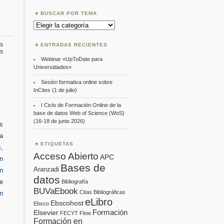
BUSCAR POR TEMA
Buscar
por
Tema
s
ENTRADAS RECIENTES
en
s
Proquest,
Webinar «UpToDate para
formación
Universidades»
Enero
Sesión formativa online sobre
InCites (1 de julio)
I Ciclo de Formación Online de la
base de datos Web of Science (WoS)
(16-18 de junio 2026)
os
a
ETIQUETAS
,
Acceso Abierto
APC
ón
Bases de
Aranzadi
n
datos
e
Bibliografía
BUVaEbook
Citas Bibliográficas
ón
eLibro
Ebscohost
Ebsco
Formación
Elsevier
FECYT
Flow
Formación en