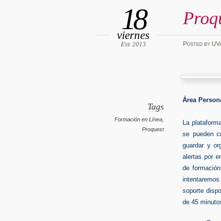
18
Proq
viernes
Ene 2013
Posted
by
UV
Área Person
Tags
Formación en Línea
,
La plataform
Proquest
se pueden cr
guardar y or
alertas por e
de formación
intentaremos
soporte dispo
de 45 minutos