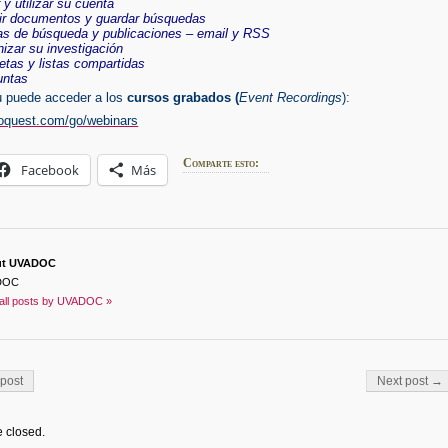
tilizar su cuenta
ocumentos y guardar búsquedas
e búsqueda y publicaciones – email y RSS
r su investigación
 y listas compartidas
tas
 puede acceder a los
cursos grabados (
Event Recordings
):
roquest.com/go/webinars
Comparte esto:
Facebook
Más
ut UVADOC
DOC
all posts by UVADOC »
on
post
Next post →
 closed.