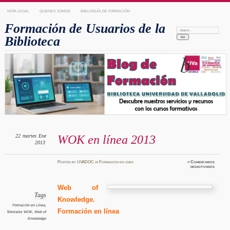
NOTA LEGAL
QUIENES SOMOS
BIBLIOGUÍA DE FORMACIÓN
Formación de Usuarios de la
Search:
Biblioteca
22
martes
Ene
WOK en línea 2013
2013
Posted
by
UVADOC
in
Formación en línea
≈
Comentarios
en
desactivados
WOK
en
línea
2013
Web of
Tags
Knowledge.
Formación en Línea
,
Formación en línea
Tutoriales WOK
,
Web of
Knowledge