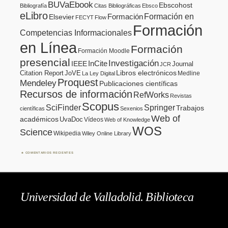
BUVaEbook
Ebscohost
Bibliografía
Citas Bibliográficas
Ebsco
eLibro
Formación en
Formación
Elsevier
FECYT
Flow
Formación
Competencias Informacionales
en Línea
Formación
Formación Moodle
presencial
Investigación
InCite
IEEE
Journal
JCR
Citation Report
JoVE
Libros electrónicos
Medline
La Ley Digital
Proquest
Mendeley
Publicaciones científicas
Recursos de información
RefWorks
Revistas
Scopus
SciFinder
Springer
Trabajos
científicas
Sexenios
Web of
académicos
UvaDoc
Vídeos
Web of Knowledge
WOS
Science
Wikipedia
Wiley Online Library
COMENTARIOS RECIENTES
Universidad de Valladolid. Biblioteca