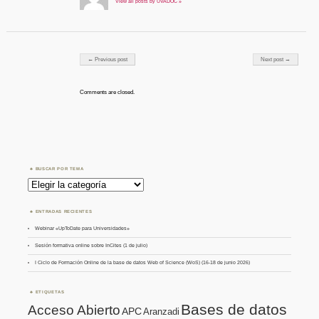
View all posts by UVADOC »
Post navigation
← Previous post
Next post →
Comments are closed.
BUSCAR POR TEMA
Buscar
por
Tema
ENTRADAS RECIENTES
Webinar «UpToDate para Universidades»
Sesión formativa online sobre InCites (1 de julio)
I Ciclo de Formación Online de la base de datos Web of Science (WoS) (16-18 de junio 2026)
ETIQUETAS
Bases de datos
Acceso Abierto
APC
Aranzadi