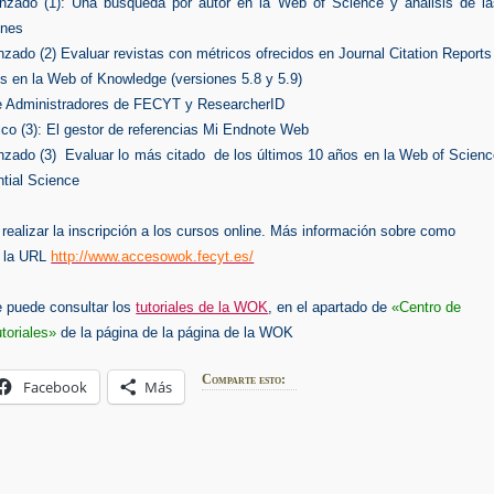
nzado (1): Una búsqueda por autor en la Web of Science y análisis de la
ones
nzado (2) Evaluar revistas con métricos ofrecidos en Journal Citation Reports
 en la Web of Knowledge (versiones 5.8 y 5.9)
 Administradores de FECYT y ResearcherID
ico (3): El gestor de referencias Mi Endnote Web
nzado (3) Evaluar lo más citado de los últimos 10 años en la Web of Scienc
tial Science
ealizar la inscripción a los cursos online. Más información sobre como
n la URL
http://www.accesowok.fecyt.es/
 puede consultar los
tutoriales de la WOK
, en el apartado de
«Centro de
utoriales»
de la página de la página de la WOK
Comparte esto:
Facebook
Más