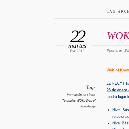
TAG ARC
22
WOK 
martes
Ene 2013
Posted
by
UV
Web of Know
L
a FECYT ha 
Tags
28 de enero 
Formación en Línea
,
tendrá lugar 
Tutoriales WOK
,
Web of
Knowledge
Nivel Bá
relaciona
Nivel Bás