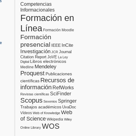
s
Competencias
Informacionales
Formación en
Línea
Formación Moodle
Formación
e
presencial
InCite
IEEE
Investigación
Journal
JCR
Citation Report
JoVE
La Ley
Libros electrónicos
Digital
Mendeley
Medline
Proquest
Publicaciones
Recursos de
científicas
información
RefWorks
SciFinder
Revistas científicas
Scopus
Springer
Sexenios
Trabajos académicos
UvaDoc
Web
Vídeos
Web of Knowledge
of Science
Wikipedia
Wiley
WOS
Online Library