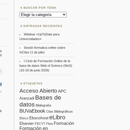
BUSCAR POR TEMA
Buscar
por
Tema
ENTRADAS RECIENTES
Webinar «UpToDate para
Universidades»
Sesión formativa online sobre
s
InCites (1 de julio)
en
s
WOK
I Ciclo de Formación Online de la
en
base de datos Web of Science (WoS)
línea
(16-18 de junio 2026)
2013
ETIQUETAS
l
Acceso Abierto
,
APC
Bases de
Aranzadi
datos
Bibliografía
BUVaEbook
s
Citas Bibliográficas
eLibro
Ebscohost
Ebsco
Formación
Elsevier
FECYT
Flow
Formación en