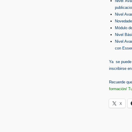
Nivel Ava
publicaci
Nivel Ava
Novedades
Módulo de
Nivel Bás
Nivel Ava
con Essen
Ya se puede r
inscribirse e
Recuerde que
formación/ T
X