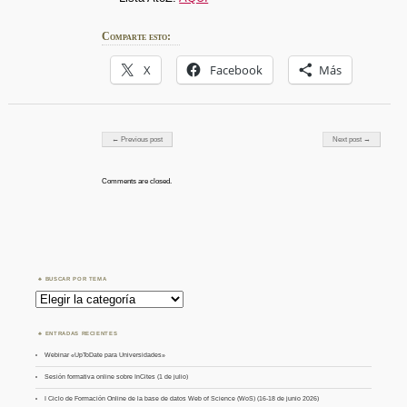
Comparte esto:
X
Facebook
Más
Post navigation
← Previous post
Next post →
Comments are closed.
BUSCAR POR TEMA
Buscar
por
Tema
ENTRADAS RECIENTES
Webinar «UpToDate para Universidades»
Sesión formativa online sobre InCites (1 de julio)
I Ciclo de Formación Online de la base de datos Web of Science (WoS) (16-18 de junio 2026)