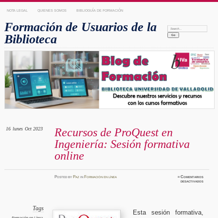
NOTA LEGAL
QUIENES SOMOS
BIBLIOGUÍA DE FORMACIÓN
Formación de Usuarios de la
Search:
Biblioteca
16
lunes
Oct 2023
Recursos de ProQuest en
Ingeniería: Sesión formativa
online
Posted
by
Paz
in
Formación en línea
≈
Comentarios
en
desactivados
Recurso
de
ProQue
en
Ingenier
Sesión
Tags
Esta sesión formativa,
formati
online
Formación en Línea
,