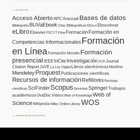
ETIQUETAS
Bases de datos
Acceso Abierto
APC
Aranzadi
BUVaEbook
Ebscohost
Bibliografía
Citas Bibliográficas
Ebsco
eLibro
Formación en
Formación
Elsevier
FECYT
Flow
Formación
Competencias Informacionales
en Línea
Formación
Formación Moodle
presencial
Investigación
InCite
IEEE
Journal
JCR
Citation Report
JoVE
Libros electrónicos
Medline
La Ley Digital
Proquest
Mendeley
Publicaciones científicas
Recursos de información
RefWorks
Revistas
Scopus
SciFinder
Springer
Trabajos
científicas
Sexenios
Web of
académicos
UvaDoc
Vídeos
Web of Knowledge
WOS
Science
Wikipedia
Wiley Online Library
COMENTARIOS RECIENTES