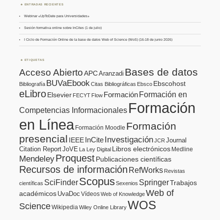
ENTRADAS RECIENTES
Webinar «UpToDate para Universidades»
Sesión formativa online sobre InCites (1 de julio)
I Ciclo de Formación Online de la base de datos Web of Science (WoS) (16-18 de junio 2026)
ETIQUETAS
Bases de datos
Acceso Abierto
APC
Aranzadi
BUVaEbook
Ebscohost
Bibliografía
Citas Bibliográficas
Ebsco
eLibro
Formación en
Formación
Elsevier
FECYT
Flow
Formación
Competencias Informacionales
en Línea
Formación
Formación Moodle
presencial
Investigación
InCite
IEEE
Journal
JCR
Citation Report
JoVE
Libros electrónicos
Medline
La Ley Digital
Proquest
Mendeley
Publicaciones científicas
Recursos de información
RefWorks
Revistas
Scopus
SciFinder
Springer
Trabajos
científicas
Sexenios
Web of
académicos
UvaDoc
Vídeos
Web of Knowledge
WOS
Science
Wikipedia
Wiley Online Library