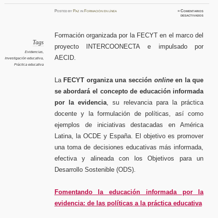
Posted
by
Paz
in
Formación en línea
≈
Comentarios
en
desactivados
Foment
la
educaci
informa
Formación organizada por la FECYT en el marco del
por
la
Tags
proyecto INTERCOONECTA e impulsado por
evidenci
de
Evidencias
,
las
AECID.
Investigación educativa
,
política
a
Práctica educativa
la
práctica
educativ
La
FECYT organiza una sección
online
en la que
se abordará el concepto de educación informada
por la evidencia
, su relevancia para la práctica
docente y la formulación de políticas, así como
ejemplos de iniciativas destacadas en América
Latina, la OCDE y España. El objetivo es promover
una toma de decisiones educativas más informada,
efectiva y alineada con los Objetivos para un
Desarrollo Sostenible (ODS).
Fomentando la educación informada por la
evidencia: de las políticas a la práctica educativa