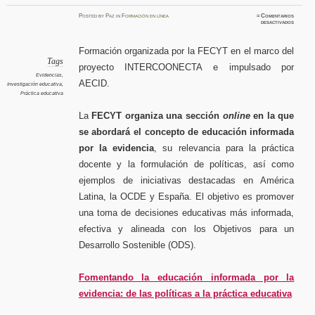
Posted
by
Paz
in
Formación en línea
≈
Comentarios
en
desactivados
Foment
la
educaci
informa
Formación organizada por la FECYT en el marco del
por
la
Tags
proyecto INTERCOONECTA e impulsado por
evidenci
de
Evidencias
,
las
AECID.
Investigación educativa
,
política
a
Práctica educativa
la
práctica
educativ
La
FECYT organiza una sección
online
en la que
se abordará el concepto de educación informada
por la evidencia
, su relevancia para la práctica
docente y la formulación de políticas, así como
ejemplos de iniciativas destacadas en América
Latina, la OCDE y España. El objetivo es promover
una toma de decisiones educativas más informada,
efectiva y alineada con los Objetivos para un
Desarrollo Sostenible (ODS).
Fomentando la educación informada por la
evidencia: de las políticas a la práctica educativa