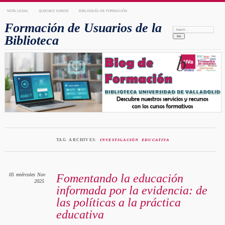
NOTA LEGAL
QUIENES SOMOS
BIBLIOGUÍA DE FORMACIÓN
Formación de Usuarios de la
Search:
Biblioteca
TAG ARCHIVES:
INVESTIGACIÓN EDUCATIVA
05
miércoles
Nov
Fomentando la educación
2025
informada por la evidencia: de
las políticas a la práctica
educativa