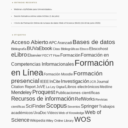
ENTRADAS RECIENTES
Webinar «UpToDate para Universidades»
Sesión formativa online sobre InCites (1 de julio)
I Ciclo de Formación Online de la base de datos Web of Science (WoS) (16-18 de junio 2026)
ETIQUETAS
Bases de datos
Acceso Abierto
APC
Aranzadi
BUVaEbook
Ebscohost
Bibliografía
Citas Bibliográficas
Ebsco
eLibro
Formación en
Formación
Elsevier
FECYT
Flow
Formación
Competencias Informacionales
en Línea
Formación
Formación Moodle
presencial
Investigación
InCite
IEEE
Journal
JCR
Citation Report
JoVE
Libros electrónicos
Medline
La Ley Digital
Proquest
Mendeley
Publicaciones científicas
Recursos de información
RefWorks
Revistas
Scopus
SciFinder
Springer
Trabajos
científicas
Sexenios
Web of
académicos
UvaDoc
Vídeos
Web of Knowledge
WOS
Science
Wikipedia
Wiley Online Library