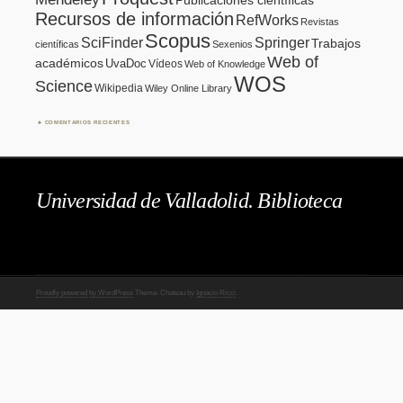
Recursos de información
RefWorks
Revistas
Scopus
SciFinder
Springer
Trabajos
científicas
Sexenios
Web of
académicos
UvaDoc
Vídeos
Web of Knowledge
WOS
Science
Wikipedia
Wiley Online Library
COMENTARIOS RECIENTES
Universidad de Valladolid. Biblioteca
Proudly powered by WordPress
Theme: Chateau by
Ignacio Ricci
.