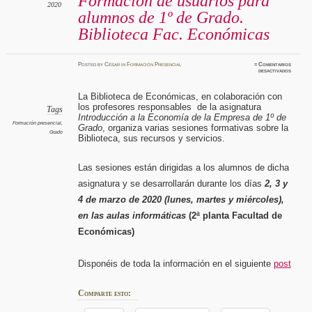
Formación de usuarios para
2020
alumnos de 1º de Grado.
Biblioteca Fac. Económicas
Posted
by
César
in
Formación Presencial
≈
Comentarios
en
desactivados
Formaci
de
usuario
La Biblioteca de Económicas, en colaboración con
para
alumnos
los profesores responsables de la asignatura
de
Tags
1º
Introducción a la Economía de la Empresa de 1º de
de
Formación presencial
,
Grado
, organiza varias sesiones formativas sobre la
Grado.
Grado
Bibliot
Biblioteca, sus recursos y servicios.
Fac.
Económi
Las sesiones están dirigidas a los alumnos de dicha
asignatura y se desarrollarán durante los días
2, 3 y
4 de marzo de 2020 (lunes, martes y miércoles),
en las aulas informáticas
(2ª planta Facultad de
Económicas)
Disponéis de toda la información en el siguiente
post
Comparte esto: