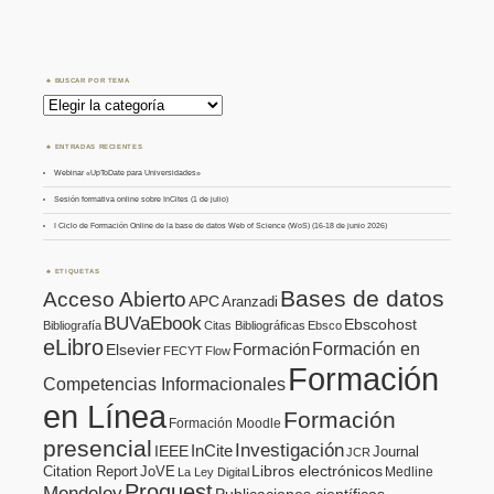
BUSCAR POR TEMA
Buscar
por
Tema
ENTRADAS RECIENTES
Webinar «UpToDate para Universidades»
Sesión formativa online sobre InCites (1 de julio)
I Ciclo de Formación Online de la base de datos Web of Science (WoS) (16-18 de junio 2026)
ETIQUETAS
Bases de datos
Acceso Abierto
APC
Aranzadi
BUVaEbook
Ebscohost
Bibliografía
Citas Bibliográficas
Ebsco
eLibro
Formación en
Formación
Elsevier
FECYT
Flow
Formación
Competencias Informacionales
en Línea
Formación
Formación Moodle
presencial
Investigación
InCite
IEEE
Journal
JCR
Citation Report
JoVE
Libros electrónicos
Medline
La Ley Digital
Proquest
Mendeley
Publicaciones científicas