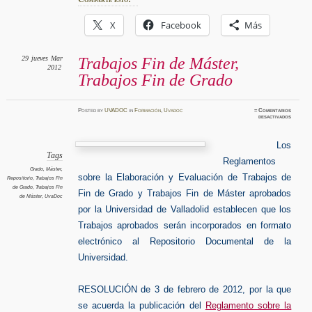
X
Facebook
Más
29
jueves
Mar
Trabajos Fin de Máster,
2012
Trabajos Fin de Grado
Posted
by
UVADOC
in
Formación
,
Uvadoc
≈
Comentarios
en
desactivados
Trabajo
Fin
de
Máster,
Los
Trabajo
Fin
Tags
Reglamentos
de
Grado
Grado
,
Máster
,
sobre la Elaboración y Evaluación de Trabajos de
Repositorio
,
Trabajos Fin
de Grado
,
Trabajos Fin
Fin de Grado y Trabajos Fin de Máster aprobados
de Máster
,
UvaDoc
por la Universidad de Valladolid establecen que los
Trabajos aprobados serán incorporados en formato
electrónico al Repositorio Documental de la
Universidad.
RESOLUCIÓN de 3 de febrero de 2012, por la que
se acuerda la publicación del
Reglamento sobre la