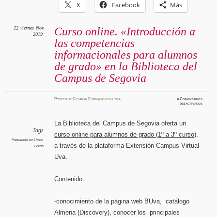
X
Facebook
Más
22
viernes
Nov
Curso online. «Introducción a
2019
las competencias
informacionales para alumnos
de grado» en la Biblioteca del
Campus de Segovia
Posted
by
César
in
Formación en línea
≈
Comentarios
en
desactivados
Curso
online.
«Introd
a
La Biblioteca del Campus de Segovia oferta un
las
compete
Tags
curso online para alumnos de grado (1º a 3º curso
),
informa
para
Formación en Línea
,
alumnos
a través de la plataforma Extensión Campus Virtual
Grado
de
grado»
Uva.
en
la
Bibliot
del
Campus
de
Contenido:
Segovia
-conocimiento de la página web BUva, catálogo
Almena (Discovery), conocer los principales