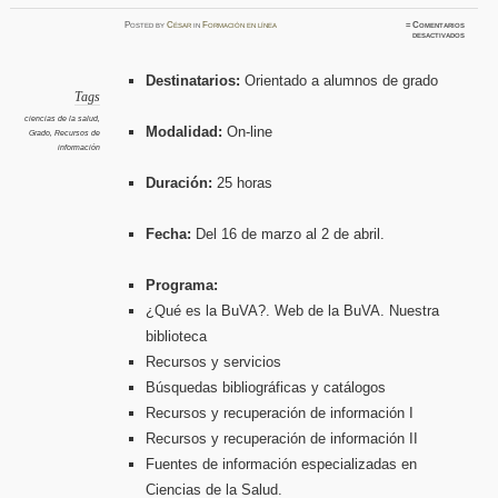
Posted
by
César
in
Formación en línea
≈
Comentarios
en
desactivados
La
Bibliote
Compete
informa
Destinatarios:
Orientado a alumnos de grado
para
alumnos
Tags
de
GRADO
ciencias de la salud
,
Bibliot
Modalidad:
On-line
Grado
,
Recursos de
Ciencias
de
información
la
Salud
Duración:
25 horas
Fecha:
Del 16 de marzo al 2 de abril.
Programa:
¿Qué es la BuVA?. Web de la BuVA. Nuestra
biblioteca
Recursos y servicios
Búsquedas bibliográficas y catálogos
Recursos y recuperación de información I
Recursos y recuperación de información II
Fuentes de información especializadas en
Ciencias de la Salud.