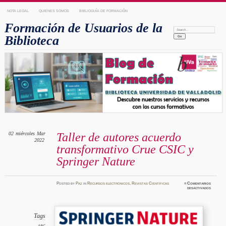
NOTA LEGAL
QUIENES SOMOS
BIBLIOGUÍA DE FORMACIÓN
Formación de Usuarios de la
Search:
Biblioteca
02
miércoles
Mar
Taller de autores acuerdo
2022
transformativo Crue CSIC y
Springer Nature
Posted
by
Paz
in
Recursos electrónicos
,
Revistas Científicas
≈
Comentarios
en
desactivados
Taller
de
autores
acuerdo
transfo
Crue
Tags
CSIC
y
APC