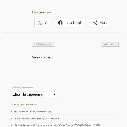
Comparte esto:
X
Facebook
Más
Post navigation
← Previous post
Next post →
Comments are closed.
BUSCAR POR TEMA
Buscar
por
Tema
ENTRADAS RECIENTES
Webinar «UpToDate para Universidades»
Sesión formativa online sobre InCites (1 de julio)
I Ciclo de Formación Online de la base de datos Web of Science (WoS) (16-18 de junio 2026)