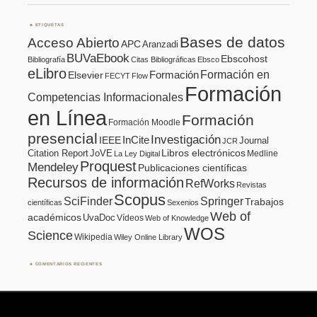
ETIQUETAS
Bases de datos
Acceso Abierto
APC
Aranzadi
BUVaEbook
Ebscohost
Bibliografía
Citas Bibliográficas
Ebsco
eLibro
Formación en
Formación
Elsevier
FECYT
Flow
Formación
Competencias Informacionales
en Línea
Formación
Formación Moodle
presencial
Investigación
InCite
IEEE
Journal
JCR
Citation Report
JoVE
Libros electrónicos
Medline
La Ley Digital
Proquest
Mendeley
Publicaciones científicas
Recursos de información
RefWorks
Revistas
Scopus
SciFinder
Springer
Trabajos
científicas
Sexenios
Web of
académicos
UvaDoc
Vídeos
Web of Knowledge
WOS
Science
Wikipedia
Wiley Online Library
COMENTARIOS RECIENTES