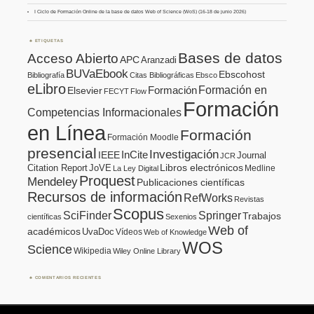
I Ciclo de Formación Online de la base de datos Web of Science (WoS) (16-18 de junio 2026)
ETIQUETAS
Bases de datos
Acceso Abierto
APC
Aranzadi
BUVaEbook
Ebscohost
Bibliografía
Citas Bibliográficas
Ebsco
eLibro
Formación en
Formación
Elsevier
FECYT
Flow
Formación
Competencias Informacionales
en Línea
Formación
Formación Moodle
presencial
Investigación
InCite
IEEE
Journal
JCR
Citation Report
JoVE
Libros electrónicos
Medline
La Ley Digital
Proquest
Mendeley
Publicaciones científicas
Recursos de información
RefWorks
Revistas
Scopus
SciFinder
Springer
Trabajos
científicas
Sexenios
Web of
académicos
UvaDoc
Vídeos
Web of Knowledge
WOS
Science
Wikipedia
Wiley Online Library
COMENTARIOS RECIENTES