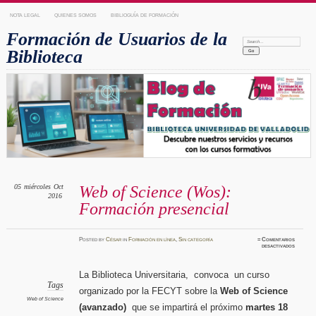
NOTA LEGAL
QUIENES SOMOS
BIBLIOGUÍA DE FORMACIÓN
Formación de Usuarios de la
Search:
Biblioteca
05
miércoles
Oct
Web of Science (Wos):
2016
Formación presencial
Posted
by
César
in
Formación en línea
,
Sin categoría
≈
Comentarios
en
desactivados
Web
of
Science
(Wos):
La Biblioteca Universitaria, convoca un curso
Formaci
presenci
Tags
organizado por la FECYT sobre la
Web of Science
Web of Science
(avanzado)
que se impartirá el próximo
martes 18