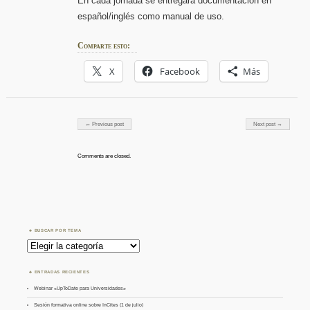
En cada jornada se entregará documentación en
español/inglés como manual de uso.
Comparte esto:
X
Facebook
Más
Post navigation
← Previous post
Next post →
Comments are closed.
BUSCAR POR TEMA
Buscar
por
Tema
ENTRADAS RECIENTES
Webinar «UpToDate para Universidades»
Sesión formativa online sobre InCites (1 de julio)