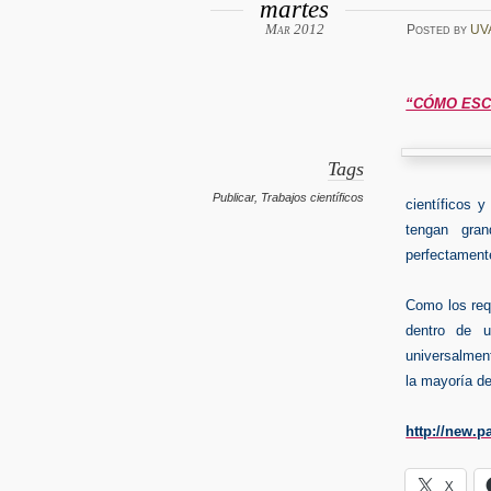
martes
Mar 2012
Posted
by
UV
“CÓMO ESC
Tags
Publicar
,
Trabajos científicos
científicos y
tengan gra
perfectament
Como los requ
dentro de u
universalment
la mayoría de
http://new.
X