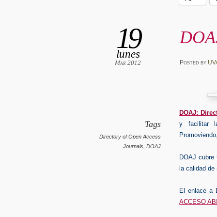
19
DOA
lunes
Mar 2012
Posted
by
UV
DOAJ: Direc
Tags
y facilitar 
Promoviendo, 
Directory of Open Access
Journals
,
DOAJ
DOAJ cubre to
la calidad de
El enlace a
ACCESO AB