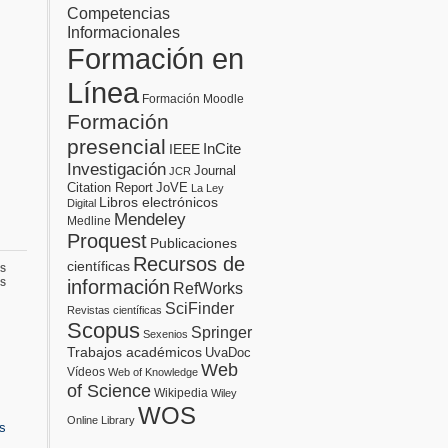
Competencias
Informacionales
Formación en
Línea
Formación Moodle
Formación
presencial
InCite
IEEE
Investigación
Journal
JCR
Citation Report
JoVE
La Ley
Libros electrónicos
Digital
Mendeley
Medline
Proquest
Publicaciones
Recursos de
científicas
s
en
s
información
RefWorks
Ranking
SciFinder
Scimago
Revistas científicas
2012
Scopus
Springer
Sexenios
Trabajos académicos
UvaDoc
Web
Vídeos
Web of Knowledge
of Science
Wikipedia
Wiley
WOS
Online Library
s