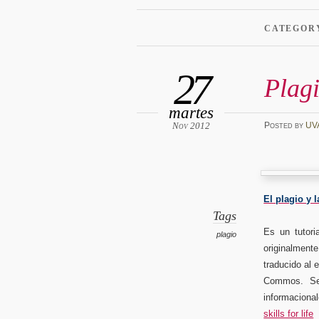
CATEGOR
27
Plagi
martes
Nov 2012
Posted
by
UV
El plagio y 
Tags
Es un tutoria
plagio
originalmen
traducido al 
Commos. Se
informaciona
skills for life