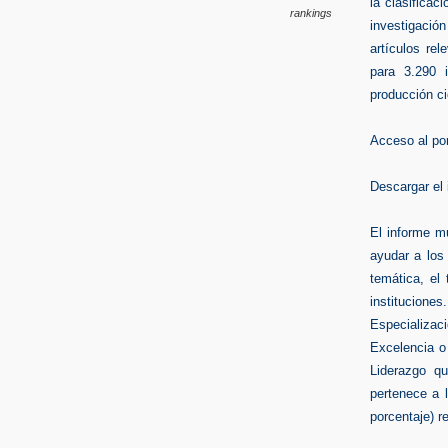
la clasificac
rankings
investigaci
artículos re
para 3.290 
producción ci
Acceso al por
Descargar
el 
El informe mu
ayudar a los 
temática, el
institucione
Especializaci
Excelencia o 
Liderazgo qu
pertenece a l
porcentaje) r