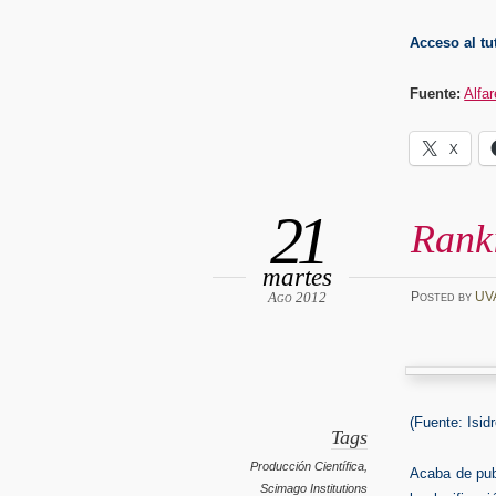
Acceso al tut
Fuente:
Alfa
X
21
Rank
martes
Ago 2012
Posted
by
UV
(Fuente: Isid
Tags
Producción Científica
,
Acaba de pub
Scimago Institutions