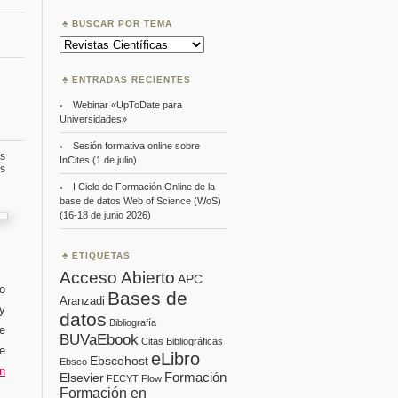
BUSCAR POR TEMA
Buscar
por
Tema
ENTRADAS RECIENTES
Webinar «UpToDate para
Universidades»
Sesión formativa online sobre
s
InCites (1 de julio)
en
s
Plagio
I Ciclo de Formación Online de la
y
base de datos Web of Science (WoS)
honestidad:
(16-18 de junio 2026)
tutorial
ETIQUETAS
Acceso Abierto
APC
do
Bases de
Aranzadi
y
datos
Bibliografía
ve
BUVaEbook
Citas Bibliográficas
e
eLibro
Ebscohost
Ebsco
on
Formación
Elsevier
FECYT
Flow
Formación en