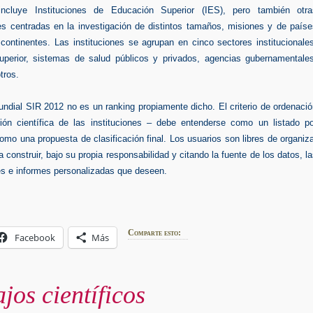
incluye Instituciones de Educación Superior (IES), pero también otra
es centradas en la investigación de distintos tamaños, misiones y de paíse
continentes. Las instituciones se agrupan en cinco sectores institucionale
perior, sistemas de salud públicos y privados, agencias gubernamentales
tros.
ndial SIR 2012 no es un ranking propiamente dicho. El criterio de ordenaci
ión científica de las instituciones – debe entenderse como un listado po
omo una propuesta de clasificación final. Los usuarios son libres de organiz
a construir, bajo su propia responsabilidad y citando la fuente de los datos, l
nes e informes personalizadas que deseen.
Comparte esto:
Facebook
Más
jos científicos