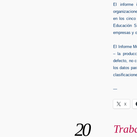
El informe 
organizacion
en los cinco 
Educación Su
empresas y o
El Informe Mu
– la producc
defecto, no c
los datos par
clasificacio
—
X
20
Traba