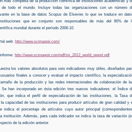
ión más completa de la producción científica de instituciones académicas y 
ón de todo el mundo. Incluye todas las organizaciones con un número d
levante en la base de datos Scopus de Elsevier, lo que se traduce en dato
instituciones que en conjunto son responsables de más del 80% de l
entífica mundial durante el período 2006-10.
tal web:
http://www.scimagoir.com/
informe:
http://www.scimagoir.com/pdf/sir_2012_world_report.pdf
estra los valores absolutos para seis indicadores muy útiles, diseñados pa
usuarios finales a conocer y evaluar el impacto científico, la especializaci
 tamaño de la producción y las redes internacionales de colaboración de la
s. Se han incorporado en ésta edición tres nuevos indicadores: el Índice d
ón, que indica el perfil de especialización de las instituciones, la Tasa 
la capacidad de las instituciones para producir artículos de gran calidad y 
e indica el porcentaje de artículos cuyo autor principal (correspondientes
a institución. Además, para cada indicador se indica la tasa de variación (
especto de la edición anterior.