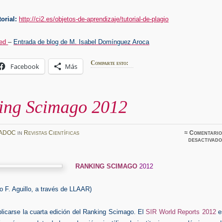
orial:
http://ci2.es/objetos-de-aprendizaje/tutorial-de-plagio
red
–
Entrada de blog de M. Isabel Domínguez Aroca
Comparte esto:
Facebook
Más
ing Scimago 2012
ADOC
in
Revistas Científicas
≈
Comentario
desactivado
RANKING SCIMAGO
2012
ro F. Aguillo, a través de LLAAR)
licarse la cuarta edición del Ranking Scimago. El
SIR World Reports 2012
e