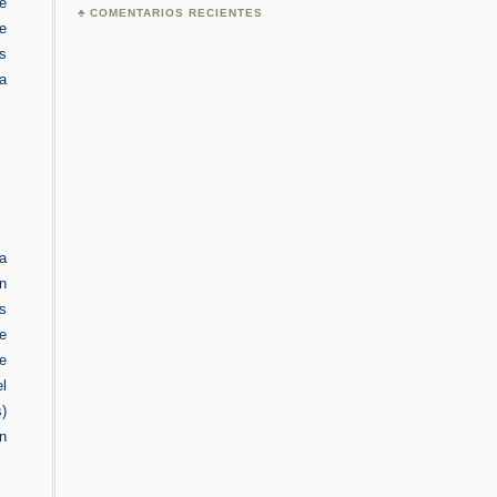
de
COMENTARIOS RECIENTES
e
s
a
ra
ón
s
e
de
el
)
en