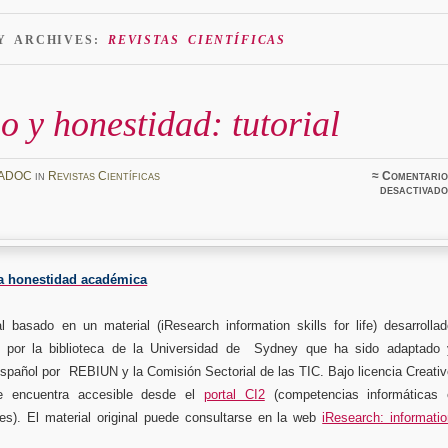
Y ARCHIVES:
REVISTAS CIENTÍFICAS
o y honestidad: tutorial
ADOC
in
Revistas Científicas
≈
Comentario
desactivado
la honestidad académica
l basado en un material (iResearch information skills for life) desarrolla
te por la biblioteca de la Universidad de Sydney que ha sido adaptado 
español por REBIUN y la Comisión Sectorial de las TIC. Bajo licencia Creati
 encuentra accesible desde el
portal CI2
(competencias informáticas 
les). El material original puede consultarse en la web
iResearch: informati