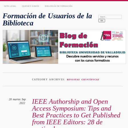
NOTA LEGAL
QUIENES SOMOS
BIBLIOGUÍA DE FORMACIÓN
Formación de Usuarios de la
Search:
Biblioteca
CATEGORY ARCHIVES:
REVISTAS CIENTÍFICAS
20
martes
Sep
IEEE Authorship and Open
2022
Access Symposium: Tips and
Best Practices to Get Published
from IEEE Editors: 28 de