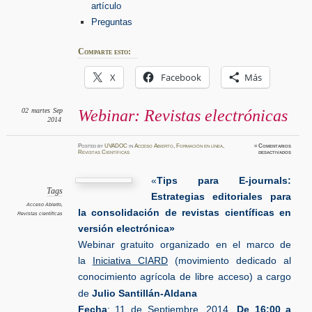
artículo
Preguntas
Comparte esto:
X
Facebook
Más
02
martes
Sep
Webinar: Revistas electrónicas
2014
Posted
by
UVADOC
in
Acceso Abierto
,
Formación en línea
,
≈
Comentarios
en
Revistas Científicas
desactivados
Webinar
Revista
electró
«
Tips para E-journals:
Tags
Estrategias editoriales para
Acceso Abierto
,
la consolidación de revistas científicas en
Revistas científicas
versión electrónica»
Webinar gratuito
organizado en el marco de
la
Iniciativa CIARD
(movimiento dedicado al
conocimiento agrícola de libre acceso) a cargo
de
Julio Santillán-Aldana
Fecha
: 11 de Septiembre, 2014.
De
16:00 a