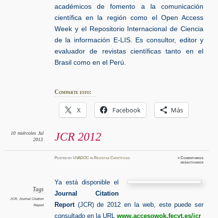
académicos de fomento a la comunicación
científica en la región como el Open Access
Week y el Repositorio Internacional de Ciencia
de la información E-LIS. Es consultor, editor y
evaluador de revistas científicas tanto en el
Brasil como en el Perú.
Comparte esto:
X
Facebook
Más
10
miércoles
Jul
JCR 2012
2013
Posted
by
UVADOC
in
Revistas Científicas
≈
Comentarios
en
desactivados
JCR
2012
Ya está disponible el
Tags
Journal Citation
JCR
,
Journal Citation
Report
(JCR) de 2012 en la web, este puede ser
Report
consultado en la URL
www.accesowok.fecyt.es/jcr