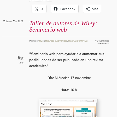
X
Facebook
Más
15
lunes
Nov 2021
Taller de autores de Wiley:
Seminario web
Posted
by
Paz
in
Recursos electrónicos
,
Revistas Científicas
≈
Comentarios
en
desactivados
Taller
de
autores
de
“Seminario web para ayudarle a aumentar sus
Wiley:
Seminar
Tags
posibilidades de ser publicado en una revista
web
APC
académica”
Día:
Miércoles 17 noviembre
Hora
: 16 h.