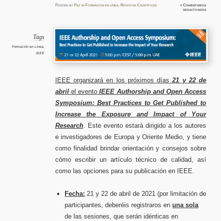
Posted
by
Paz
in
Formación en línea
,
Revistas Científicas
≈
Comentarios
en
desactivados
IEEE:
Cómo
escribir
un
artícul
técnico
Tags
de
calidad
Formación en Línea
,
y
IEEE
opcione
para
publicar
en
IEEE
I
EEE organizará en los próximos días
21 y 22 de
abril
el evento
IEEE Authorship and Open Access
Symposium: Best Practices to Get Published to
Increase the Exposure and Impact of Your
Research
. Este evento estará dirigido a los autores
e investigadores de Europa y Oriente Medio, y tiene
como finalidad brindar orientación y consejos sobre
cómo escribir un artículo técnico de calidad, así
como las opciones para su publicación en IEEE.
Fecha:
21 y 22 de abril de 2021 (por limitación de
participantes, deberéis registraros en
una sola
de las sesiones, que serán idénticas en