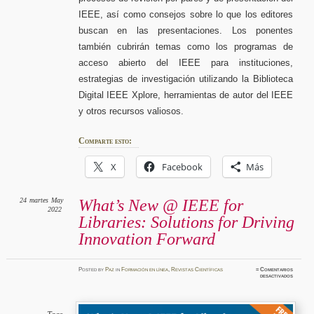
IEEE, así como consejos sobre lo que los editores
buscan en las presentaciones. Los ponentes
también cubrirán temas como los programas de
acceso abierto del IEEE para instituciones,
estrategias de investigación utilizando la Biblioteca
Digital IEEE Xplore, herramientas de autor del IEEE
y otros recursos valiosos.
Comparte esto:
X
Facebook
Más
24
martes
May
What’s New @ IEEE for
2022
Libraries: Solutions for Driving
Innovation Forward
Posted
by
Paz
in
Formación en línea
,
Revistas Científicas
≈
Comentarios
en
desactivados
What’s
New
@
IEEE
for
Librarie