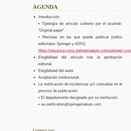
AGENDA
In
troducción:
•
Tipología de artículo cubierto por el acuerdo:
“Original paper”.
•
Revistas en las que puede publicar (sellos
editoriales Springer
y ADIS):
https://resource
–
cms.springernature.com/springer
–
cms
Elegibilidad del artículo tras la aprobación
editorial.
Elegibilidad del autor.
Aceptación institucional.
La
notificación
de
incidencias
y/o
consultas
en
el
proceso
de
publicación:
•
El departamento designado por su institución.
•
oa.verification@springernature.com
Comparte esto: