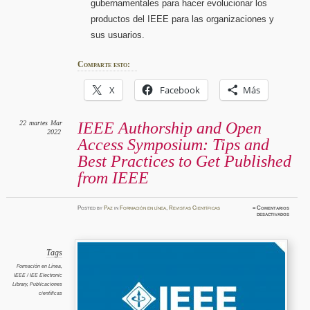
gubernamentales para hacer evolucionar los
productos del IEEE para las organizaciones y
sus usuarios.
Comparte esto:
X
Facebook
Más
22
martes
Mar
IEEE Authorship and Open
2022
Access Symposium: Tips and
Best Practices to Get Published
from IEEE
Posted
by
Paz
in
Formación en línea
,
Revistas Científicas
≈
Comentarios
en
desactivados
IEEE
Authors
and
Open
Access
Symposi
Tags
Tips
and
Formación en Línea
,
Best
IEEE / IEE Electronic
Practic
to
Library
,
Publicaciones
Get
científicas
Publish
from
IEEE