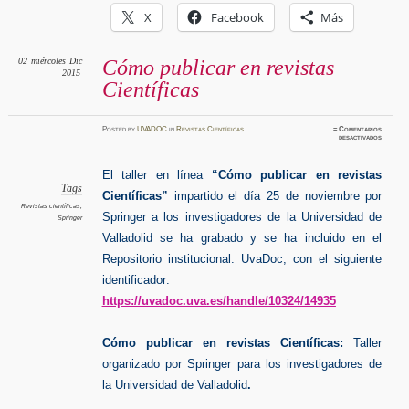
X
Facebook
Más
02
miércoles
Dic
Cómo publicar en revistas
2015
Científicas
Posted
by
UVADOC
in
Revistas Científicas
≈
Comentarios
en
desactivados
Cómo
publicar
en
revistas
El taller en línea
“Cómo publicar en revistas
Científi
Tags
Científicas”
impartido el día 25 de noviembre por
Revistas científicas
,
Springer a los investigadores de la Universidad de
Springer
Valladolid se ha
grabado y se ha incluido en el
Repositorio institucional: UvaDoc, con el siguiente
identificador:
https://uvadoc.uva.es/handle/10324/14935
Cómo publicar en revistas Científicas:
Taller
organizado por Springer para los investigadores de
la Universidad de Valladolid
.