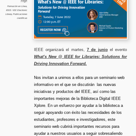
Tags
Solutio
for
Formación en Línea
,
Driving
IEEE / IEE Electronic
Innovati
Forwar
Library
,
Publicaciones
científicas
IEEE organizará el martes,
7 de junio
el evento
What’s New @ IEEE for Libraries: Solutions for
Driving Innovation Forward.
Nos invitan a unirnos a ellos para un seminario web
informativo en el que se discutirán las nuevas
iniciativas y productos del IEEE, así como las
importantes mejoras de la Biblioteca Digital IEEE
Xplore. En un esfuerzo por ayudar a la biblioteca a
seguir apoyando con éxito las necesidades de los
estudiantes, profesores e investigadores, este
seminario web cubrirá importantes recursos para
ayudar a nuestros usuarios a seguir sobresaliendo