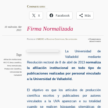
Comparte esto:
X
Facebook
Más
10
miércoles
Abr
Firma Normalizada
2013
Posted
by
UVADOC
in
Revistas Científicas
,
Sin categoría
≈
Comentarios
en
desactivados
Firma
Normali
La Universidad de
Tags
Valladolid mediante
Afiliación institucional
,
Resolución rectoral de 8 de abril de 2013
normaliza
FECYT
,
firma científica
,
firma normalizada
,
la afiliación institucional en todo tipo de
Producción Científica
,
Universidad de
publicaciones realizadas por personal vinculado
Valladolid
a la Universidad de Valladolid.
El objetivo es que los artículos de producción
científica escritos y publicadoes por autores
vinculados a la UVA aparezcan e su totalidad
cuando se realicen búsquedas sitemáticas de