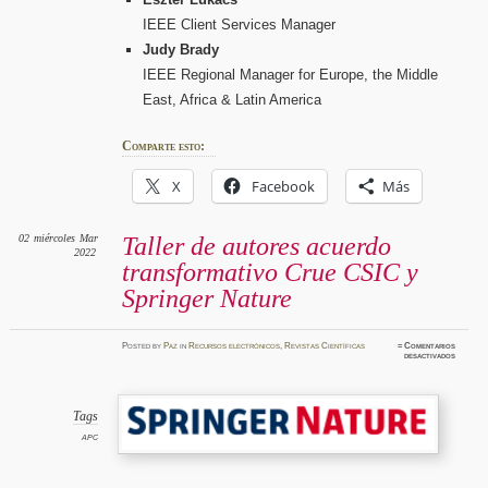
IEEE Client Services Manager
Judy Brady
IEEE Regional Manager for Europe, the Middle
East, Africa & Latin America
Comparte esto:
X
Facebook
Más
02
miércoles
Mar
Taller de autores acuerdo
2022
transformativo Crue CSIC y
Springer Nature
Posted
by
Paz
in
Recursos electrónicos
,
Revistas Científicas
≈
Comentarios
en
desactivados
Taller
de
autores
acuerdo
transfo
Crue
Tags
CSIC
y
APC
Springe
Nature