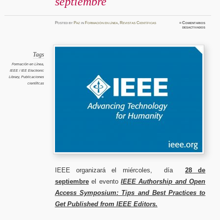
septiembre
Posted
by
Paz
in
Formación en línea
,
Revistas Científicas
≈
Comentarios
en
desactivados
IEEE
Authors
and
Open
Access
Symposi
Tags
Tips
and
Formación en Línea
,
Best
IEEE / IEE Electronic
Practic
to
Library
,
Publicaciones
Get
científicas
Publish
from
IEEE
Editors
28
de
septiem
IEEE organizará el miércoles, día
28 de
septiembre
el evento
IEEE Authorship and Open
Access Symposium: Tips and Best Practices to
Get Published from IEEE Editors.