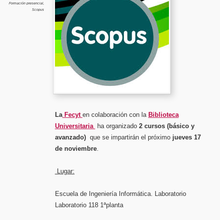
de
Formación presencial
,
noviemb
Scopus
La
Fecyt
en colaboración con la
Biblioteca
Universitaria
ha organizado
2 cursos (básico y
avanzado)
que se impartirán el próximo
jueves 17
de noviembre
.
L
ugar:
Escuela de Ingeniería Informática. Laboratorio
Laboratorio 118 1ªplanta