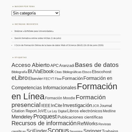
BUSCAR POR TEMA
Buscar
por
Tema
ENTRADAS RECIENTES
Webinar «UpToDate para Universidades»
Sesión formativa online sobre InCites (1 de julio)
I Ciclo de Formación Online de la base de datos Web of Science (WoS) (16-18 de junio 2026)
ETIQUETAS
Bases de datos
Acceso Abierto
APC
Aranzadi
BUVaEbook
Ebscohost
Bibliografía
Citas Bibliográficas
Ebsco
eLibro
Formación en
Formación
Elsevier
FECYT
Flow
Formación
Competencias Informacionales
en Línea
Formación
Formación Moodle
presencial
Investigación
InCite
IEEE
Journal
JCR
Citation Report
JoVE
Libros electrónicos
Medline
La Ley Digital
Proquest
Mendeley
Publicaciones científicas
Recursos de información
RefWorks
Revistas
Scopus
SciFinder
Springer
Trabajos
científicas
Sexenios