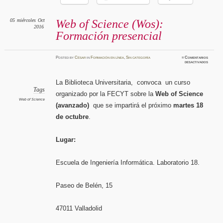
05
miércoles
Oct
Web of Science (Wos):
2016
Formación presencial
Posted
by
César
in
Formación en línea
,
Sin categoría
≈
Comentarios
en
desactivados
Web
of
Science
(Wos):
La Biblioteca Universitaria, convoca un curso
Formaci
presenci
Tags
organizado por la FECYT sobre la
Web of Science
Web of Science
(avanzado)
que se impartirá el próximo
martes 18
de octubre
.
Lugar:
Escuela de Ingeniería Informática. Laboratorio 18.
Paseo de Belén, 15
47011 Valladolid