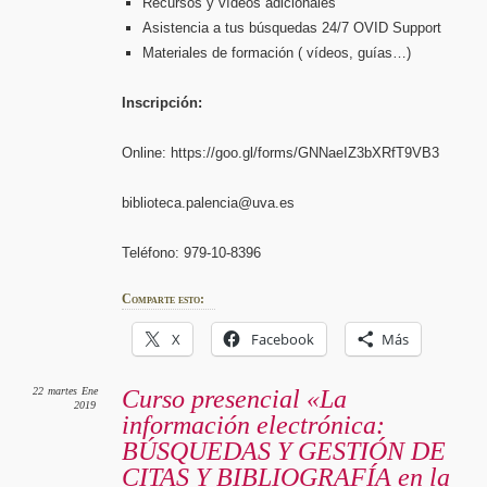
Recursos y vídeos adicionales
Asistencia a tus búsquedas 24/7 OVID Support
Materiales de formación ( vídeos, guías…)
Inscripción:
Online: https://goo.gl/forms/GNNaeIZ3bXRfT9VB3
biblioteca.palencia@uva.es
Teléfono: 979-10-8396
Comparte esto:
X
Facebook
Más
22
martes
Ene
Curso presencial «La
2019
información electrónica:
BÚSQUEDAS Y GESTIÓN DE
CITAS Y BIBLIOGRAFÍA en la