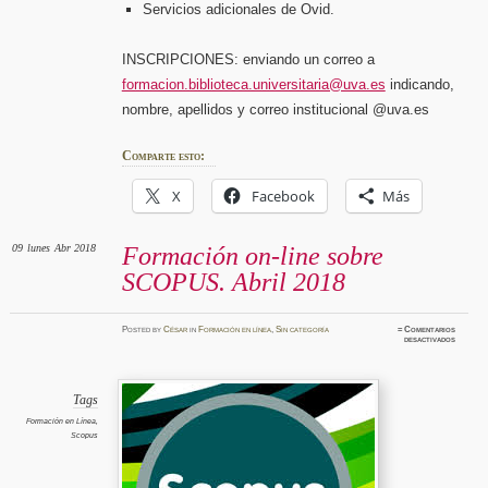
Servicios adicionales de Ovid.
INSCRIPCIONES: enviando un correo a
formacion.biblioteca.universitaria@uva.es
indicando,
nombre, apellidos y correo institucional @uva.es
Comparte esto:
X
Facebook
Más
09
lunes
Abr 2018
Formación on-line sobre
SCOPUS. Abril 2018
Posted
by
César
in
Formación en línea
,
Sin categoría
≈
Comentarios
en
desactivados
Formaci
on-
line
sobre
SCOPUS
Abril
Tags
2018
Formación en Línea
,
Scopus