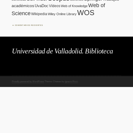
Web of
académicos
UvaDoc
Vídeos
Web of Knowledge
WOS
Science
Wikipedia
Wiley Online Library
COMENTARIOS RECIENTES
Universidad de Valladolid. Biblioteca
Proudly powered by WordPress
Theme: Chateau by
Ignacio Ricci
.