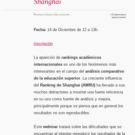
Shanghai
Posted
by
César
in
Sin categoría
≈
Comentarios
en
desactivados
Webinar
CEG
Compren
de
Fecha:
14 de Diciembre de 12 a 13h.
la
dinámica
del
Ranking
de
Inscripción
Shangha
La aparición de
rankings académicos
internacionales
es uno de los fenómenos más
interesantes en el campo del
análisis comparativo
de la educación superior
. La creciente influencia
del
Ranking de Shanghai (AMRU)
ha llevado a sus
muchos detractores a mostrar una fuerte reticencia
en su uso como fuente de análisis y mejora,
principalmente porque se piensa que en general los
resultados no son reproducibles.
Este
webinar
tratará sobre las dificultades que se
encuentran al intentar reproducir los resultados de la