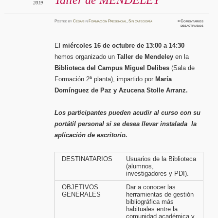
2019
Posted
by
César
in
Formación Presencial
,
Sin categoría
≈
Comentarios
en
desactivados
Taller
de
MENDE
El
miércoles 16 de octubre de 13:00 a 14:30
hemos organizado un
Taller de Mendeley
en la
Biblioteca del Campus Miguel Delibes
(Sala de
Formación 2ª planta), impartido por
María
Domínguez de Paz y Azucena Stolle Arranz.
Los participantes pueden acudir al curso con su
portátil personal si se desea llevar instalada la
aplicación de escritorio.
DESTINATARIOS
Usuarios de la Biblioteca
(alumnos,
investigadores y PDI).
OBJETIVOS
Dar a conocer las
GENERALES
herramientas de gestión
bibliográfica más
habituales entre la
comunidad académica y