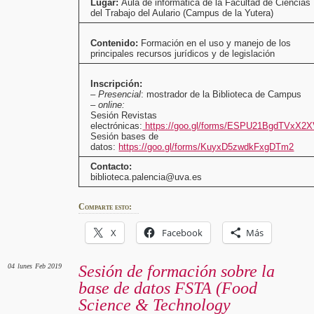
Lugar:
Aula de informática de la Facultad de Ciencias
del Trabajo del Aulario (Campus de la Yutera)
Contenido:
Formación en el uso y manejo de los
principales recursos jurídicos y de legislación
Inscripción:
–
Presencial
: mostrador de la Biblioteca de Campus
–
online:
Sesión Revistas
electrónicas:
https://goo.gl/forms/ESPU21BgdTVxX2
Sesión bases de
datos:
https://goo.gl/forms/KuyxD5zwdkFxgDTm2
Contacto:
biblioteca.palencia@uva.es
Comparte esto:
X
Facebook
Más
04
lunes
Feb 2019
Sesión de formación sobre la
base de datos FSTA (Food
Science & Technology