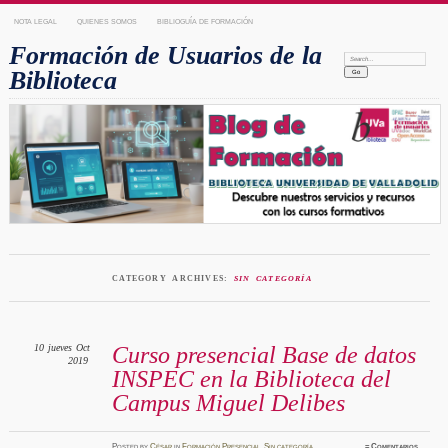
NOTA LEGAL
QUIENES SOMOS
BIBLIOGUÍA DE FORMACIÓN
Formación de Usuarios de la
Search:
Biblioteca
CATEGORY ARCHIVES:
SIN CATEGORÍA
10
jueves
Oct
Curso presencial Base de datos
2019
INSPEC en la Biblioteca del
Campus Miguel Delibes
Posted
by
César
in
Formación Presencial
,
Sin categoría
≈
Comentarios