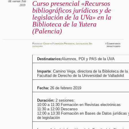
08
viernes
Feb
Curso presencial «Recursos
2019
bibliográficos jurídicos y de
legislación de la UVa» en la
Biblioteca de la Yutera
(Palencia)
Posted
by
César
in
Formación Presencial
,
Legislación
,
Sin
≈
Comentarios
en
categoría
desactivados
Curso
presenci
«Recurs
bibliogr
Destinatarios:
Alumnos, PDI y PAS de la UVA
jurídico
y
de
legislac
de
Imparte
: Camino Vega, directora de la Biblioteca de la
la
UVa»
Facultad de Derecho de la Universidad de Valladolid
en
la
Bibliot
de
Fecha:
26 de febrero 2019
la
Yutera
(Palenci
Duración:
2 sesiones:
10:00 a 11:30 Formación en Revistas electrónicas
11:30 a 12:00 Descanso
12:00 a 13:30 Formación en Bases de Datos jurídicas 
de legislación