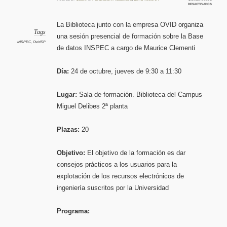
en
desactivados
Curso
presenci
Base
de
La Biblioteca junto con la empresa OVID organiza
datos
INSPEC
Tags
una sesión presencial de formación sobre la Base
en
la
INSPEC
,
OvidSP
Bibliot
de datos INSPEC a cargo de Maurice Clementi
del
Campus
Miguel
Delibes
Día:
24 de octubre, jueves de 9:30 a 11:30
Lugar:
Sala de formación. Biblioteca del Campus
Miguel Delibes 2ª planta
Plazas:
20
Objetivo:
El objetivo de la formación es dar
consejos prácticos a los usuarios para la
explotación de los recursos electrónicos de
ingeniería suscritos por la Universidad
Programa: