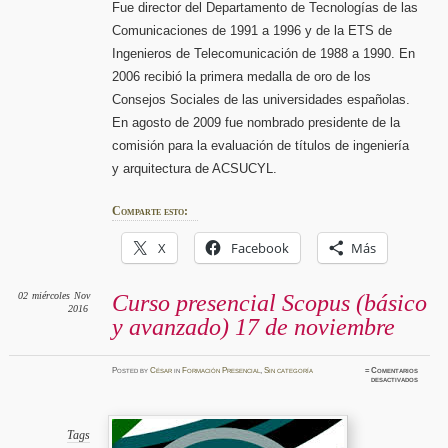
Fue director del Departamento de Tecnologías de las
Comunicaciones de 1991 a 1996 y de la ETS de
Ingenieros de Telecomunicación de 1988 a 1990. En
2006 recibió la primera medalla de oro de los
Consejos Sociales de las universidades españolas.
En agosto de 2009 fue nombrado presidente de la
comisión para la evaluación de títulos de ingeniería
y arquitectura de ACSUCYL.
Comparte esto:
X
Facebook
Más
02
miércoles
Nov
Curso presencial Scopus (básico
2016
y avanzado) 17 de noviembre
Posted
by
César
in
Formación Presencial
,
Sin categoría
≈
Comentarios
en
desactivados
Curso
presenci
Scopus
(básico
y
avanzad
Tags
17