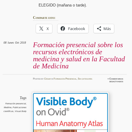
ELEGIDO (mañana o tarde).
Comparte esto:
X
Facebook
Más
08
lunes
Oct 2018
Formación presencial sobre los
recursos electrónicos de
medicina y salud en la Facultad
de Medicina
Posted
by
César
in
Formación Presencial
,
Sin categoría
≈
Comentarios
en
desactivados
Formaci
presenci
sobre
los
recurso
electró
Tags
de
medicina
Formación presencial
,
y
Medline
,
Publicaciones
salud
en
científicas
,
Visual Body
la
Faculta
de
Medicin