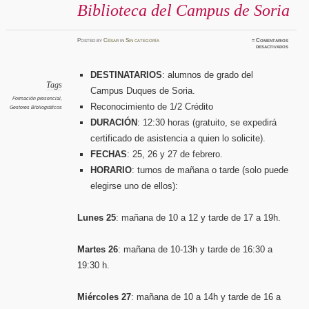
Biblioteca del Campus de Soria
Posted
by
César
in
Sin categoría
≈
Comentarios
en
desactivados
Curso
presenci
«La
informa
DESTINATARIOS
: alumnos de grado del
electrón
BÚSQU
Tags
Campus Duques de Soria.
Y
GESTIÓ
Formación presencial
,
DE
Reconocimiento de 1/2 Crédito
Gestores Bibliográficos
CITAS
Y
DURACIÓN
: 12:30 horas (gratuito, se expedirá
BIBLIO
en
la
certificado de asistencia a quien lo solicite).
Bibliot
del
Campus
FECHAS
: 25, 26 y 27 de febrero.
de
Soria
HORARIO
: turnos de mañana o tarde (solo puede
elegirse uno de ellos):
Lunes 25
: mañana de 10 a 12 y tarde de 17 a 19h.
Martes 26
: mañana de 10-13h y tarde de 16:30 a
19:30 h.
Miércoles 27
: mañana de 10 a 14h y tarde de 16 a