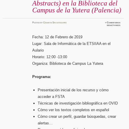
Abstracts) en la Biblioteca del
Campus de la Yutera (Palencia)
Posted
by
César
in
Sin categoría
≈
Comentarios
en
desactivados
Sesión
de
formaci
sobre
Fecha: 12 de Febrero de 2019
la
base
Lugar: Sala de Informática de la ETSIIAA en el
de
datos
FSTA
Aulario
(Food
Science
Horario: 12:00 -13:00
&
Techno
Abstrac
Organiza: Biblioteca de Campus La Yutera
en
la
Bibliot
del
Campus
Programa:
de
la
Yutera
(Palenci
Presentación inicial de los recurso y cómo
acceder a FSTA
Técnicas de investigación bibliográfica en OVID
Cómo ver los textos completos en español
Cómo crear un perfil, guardar búsquedas, crear
alertas…