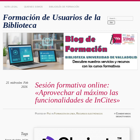
NOTA LEGAL
QUIENES SOMOS
BIBLIOGUÍA DE FORMACIÓN
Formación de Usuarios de la
Search:
Biblioteca
25
miércoles
Feb
Sesión formativa online:
2026
«Aprovechar al máximo las
funcionalidades de InCites»
Posted
by
Paz
in
Formación en línea
,
Recursos electrónicos
≈
Comentarios
en
desactivados
Sesión
formati
online:
«Aprove
al
máximo
Tags
las
funciona
Bases de datos
,
InCite