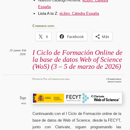
Nuestro catálogo Almena:
eLibro: Cátedra
España
Lista A to Z:
eLibro: Cátedra España
Comparte esto:
X
Facebook
Más
19
jueves
Feb
I Ciclo de Formación Online de
2026
la base de datos Web of Science
(WoS) (3 – 5 de marzo de 2026)
Posted
by
Paz
in
Formación en línea
≈
Comentarios
en
desactivados
I Ciclo
de
Formaci
Online d
la
base
Tags
de
datos W
WOS
of
Science
(WoS)
(3
Continuando con el I Ciclo de Formación online de la
–
5
base de datos de Web of Science, desde la FECYT,
de
marzo
de
junto con Clarivate, siguen programando las
2026)