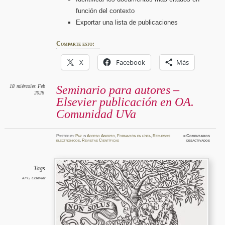
función del contexto
Exportar una lista de publicaciones
Comparte esto:
X
Facebook
Más
18
miércoles
Feb
Seminario para autores –
2026
Elsevier publicación en OA.
Comunidad UVa
Posted
by
Paz
in
Acceso Abierto
,
Formación en línea
,
Recursos
≈
Comentarios
en
electrónicos
,
Revistas Científicas
desactivados
Seminar
para
autores
–
Elsevie
publicac
Tags
en
OA.
APC
,
Elsevier
Comunid
UVa