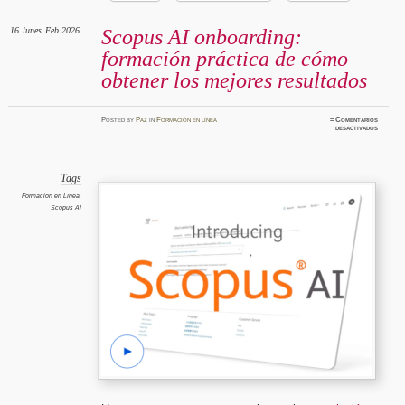
16
lunes
Feb 2026
Scopus AI onboarding:
formación práctica de cómo
obtener los mejores resultados
Posted
by
Paz
in
Formación en línea
≈
Comentarios
en
desactivados
Scopus
AI
onboard
formaci
práctica
de
Tags
cómo
obtener
Formación en Línea
,
los
Scopus AI
mejores
resulta