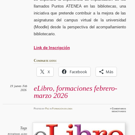
llamados Puntos ATENEA en las bibliotecas, una
iniciativa que pretende contribuir a la mejora de las
asignaturas del campus virtual de la universidad
(Moodle) desde la perspectiva del acompañamiento
bibliotecario.
Link de Inscripción
Comparte esto:
X
Facebook
Más
19
jueves
Feb
eLibro, formaciones febrero-
2026
marzo 2026
Posted
by
Paz
in
Formación en línea
≈
Comentarios
en
desactivados
eLibro,
formaci
febrero
marzo
2026
Tags
BUVaEbook
,
eLibro