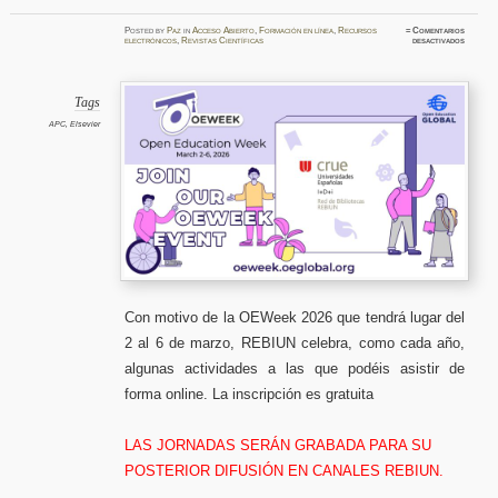
Posted
by
Paz
in
Acceso Abierto
,
Formación en línea
,
Recursos
≈
Comentarios
en
electrónicos
,
Revistas Científicas
desactivados
Activida
formati
REBIU
con
motivo
de
Tags
la
OEWee
APC
,
Elsevier
2026
Con motivo de la OEWeek 2026 que tendrá lugar del
2 al 6 de marzo, REBIUN celebra, como cada año,
algunas actividades a las que podéis asistir de
forma online. La inscripción es gratuita
LAS JORNADAS SERÁN GRABADA PARA SU
POSTERIOR DIFUSIÓN EN CANALES REBIUN.