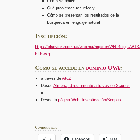
Cómo se aplica,
Qué problemas resuelve y
Cómo se presentan los resultados de la
búsqueda en lenguaje natural
I
nscripción:
https://elsevier.zoom.us/webinar/register/WN_4eipjjUWTX
Kl-Kwxg
Cómo se accede en
dominio UVA
:
a través de
AtoZ
Desde
Almena, directamente a través de Scopus
o
Desde la
página Web: Investigación/Scopus
Comparte esto:
X
Facebook
Más