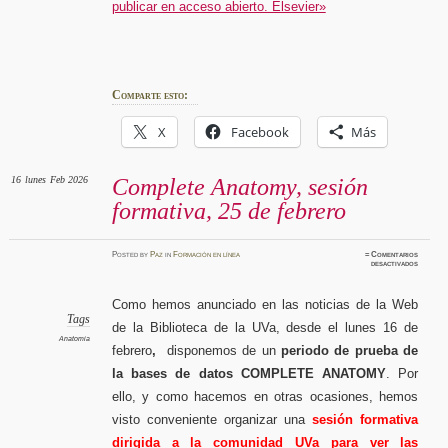
publicar en acceso abierto. Elsevier»
Comparte esto:
X
Facebook
Más
16
lunes
Feb 2026
Complete Anatomy, sesión
formativa, 25 de febrero
Posted
by
Paz
in
Formación en línea
≈
Comentarios
en
desactivados
Comple
Anatomy
sesión
formativ
Como hemos anunciado en las noticias de la Web
25
de
Tags
de la Biblioteca de la UVa, desde el lunes 16 de
febrero
Anatomia
febrero
,
disponemos de un
periodo de prueba de
la bases de datos COMPLETE ANATOMY
. Por
ello, y como hacemos en otras ocasiones, hemos
visto conveniente organizar una
sesión formativa
dirigida a la comunidad UVa para ver las