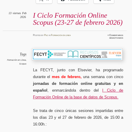
13
viernes
Feb
I Ciclo Formación Online
2026
Scopus (23-27 de febrero 2026)
Posted
by
Paz
in
Formación en línea
≈
Comentarios
en
desactivados
I
Ciclo
Formaci
Online
Scopus
(23-
Tags
27
de
Formación en Línea
,
febrero
Scopus
2026)
La FECYT, junto con Elsevier, ha programado
durante el
mes de febrero,
una semana con cinco
jornadas de formación online gratuitas y en
español
, enmarcándola dentro del
I Ciclo de
Formación Online de la base de datos de Scopus.
Se trata de cinco únicas sesiones impartidas entre
los días 23 y el 27 de febrero de 2026, de 15:00 a
16:00h.: