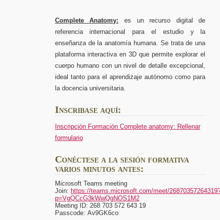
Complete Anatomy:
es un recurso digital de
referencia internacional para el estudio y la
enseñanza de la anatomía humana. Se trata de una
plataforma interactiva en 3D que permite explorar el
cuerpo humano con un nivel de detalle excepcional,
ideal tanto para el aprendizaje autónomo como para
la docencia universitaria.
Inscribase aquí:
Inscripción Formación Complete anatomy: Rellenar
formulario
Conéctese a la sesión formativa
varios minutos antes:
Microsoft Teams meeting
Join:
https://teams.microsoft.com/meet/26870357264319
p=VgQCcG3kWwQgNOS1M2
Meeting ID:
268 703 572 643 19
Passcode:
Av9GK6co