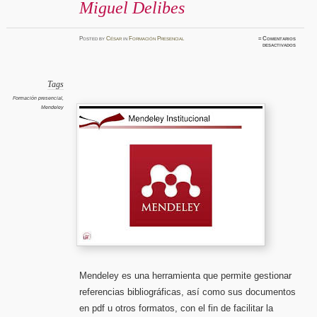
Miguel Delibes
Posted
by
César
in
Formación Presencial
≈
Comentarios
en
desactivados
Curso
presenci
gestor
bibliogr
Mendele
(iniciaci
Tags
Bibliot
Campus
Formación presencial
,
Miguel
Mendeley
Delibes
Mendeley es una herramienta que permite gestionar
referencias bibliográficas, así como sus documentos
en pdf u otros formatos, con el fin de facilitar la