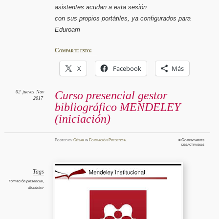
asistentes acudan a esta sesión
con sus propios portátiles, ya configurados para
Eduroam
Comparte esto:
X
Facebook
Más
02
jueves
Nov
Curso presencial gestor
2017
bibliográfico MENDELEY
(iniciación)
Posted
by
César
in
Formación Presencial
≈
Comentarios
en
desactivados
Curso
presenci
gestor
bibliogr
MENDE
(iniciaci
Tags
Formación presencial
,
Mendeley