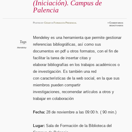
(Iniciación). Campus de
Palencia
Posted
by
César
in
Formación Presencial
≈
Comentarios
en
desactivados
Curso
presenci
gestor
bibliogr
Mendeley es una herramienta que permite gestionar
MENDE
(Iniciaci
Tags
referencias bibliográficas, así como sus
Campus
de
Mendeley
Palenci
documentos en pdf u otros formatos, con el fin de
facilitar la tarea de insertar citas y
elaborar bibliografías en los trabajos académicos o
de investigación. Es también una red
con características de la web social, en la que sus
miembros pueden compartir
investigaciones, recomendar artículos a otros y
trabajar en colaboración
Fecha:
28 de noviembre a las 09:00 h. ( 90 min.)
Lugar:
Sala de Formación de la Biblioteca del