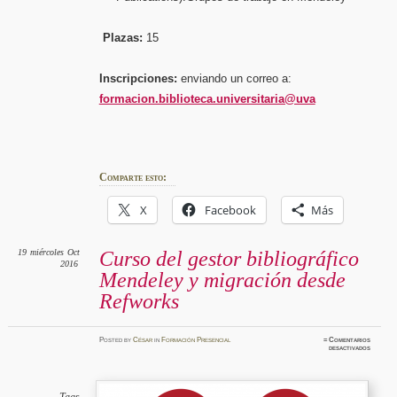
Plazas:
15
Inscripciones:
enviando un correo a:
formacion.biblioteca.universitaria@uva
Comparte esto:
X
Facebook
Más
19
miércoles
Oct
Curso del gestor bibliográfico
2016
Mendeley y migración desde
Refworks
Posted
by
César
in
Formación Presencial
≈
Comentarios
en
desactivados
Curso
del
gestor
bibliogr
Mendele
y