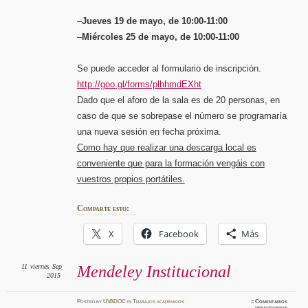
–
Jueves 19 de mayo, de 10:00-11:00
–
Miércoles 25 de mayo, de 10:00-11:00
Se puede acceder al formulario de inscripción.
http://goo.gl/forms/plhhmdEXht
Dado que el aforo de la sala es de 20 personas, en
caso de que se sobrepase el número se programaría
una nueva sesión en fecha próxima.
Como hay que realizar una descarga local es
conveniente que para la formación vengáis con
vuestros propios portátiles.
Comparte esto:
X
Facebook
Más
11
viernes
Sep
Mendeley Institucional
2015
Posted
by
UVADOC
in
Trabajos académicos
≈
Comentarios
en
desactivados