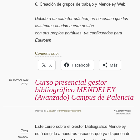
6. Creación de grupos de trabajo y Mendeley Web.
Debido a su carácter práctico, es necesario que los
asistentes acudan a esta sesión
con sus propios portátiles, ya configurados para
Eduroam
Comparte esto:
X
Facebook
Más
10
viernes
Nov
Curso presencial gestor
2017
bibliográfico MENDELEY
(Avanzado) Campus de Palencia
Posted
by
César
in
Formación Presencial
≈
Comentarios
en
desactivados
Curso
presenci
gestor
bibliogr
Este curso sobre el Gestor Bibliográfico Mendeley
MENDE
(Avanza
Tags
está dirigido a nuestros usuarios que ya disponen de
Campus
de
Mendeley
Palenci