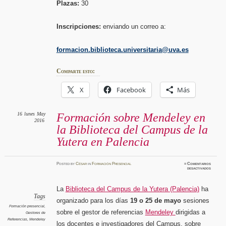
Plazas:
30
Inscripciones:
enviando un correo a:
formacion.biblioteca.universitaria@uva.es
Comparte esto:
X
Facebook
Más
16
lunes
May
Formación sobre Mendeley en
2016
la Biblioteca del Campus de la
Yutera en Palencia
Posted
by
César
in
Formación Presencial
≈
Comentarios
en
desactivados
Formaci
sobre
Mendele
en
La
Biblioteca del Campus de la Yutera (Palencia)
ha
la
Bibliot
Tags
organizado para los días
19 o 25 de mayo
sesiones
del
Campus
Formación presencial
,
de
sobre el gestor de referencias
Mendeley
dirigidas a
Gestores de
la
Yutera
Referencias
,
Mendeley
los
docentes e investigadores del Campus
, sobre
en