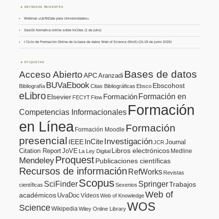
ENTRADAS RECIENTES
Webinar «UpToDate para Universidades»
Sesión formativa online sobre InCites (1 de julio)
I Ciclo de Formación Online de la base de datos Web of Science (WoS) (16-18 de junio 2026)
ETIQUETAS
Bases de datos
Acceso Abierto
APC
Aranzadi
BUVaEbook
Ebscohost
Bibliografía
Citas Bibliográficas
Ebsco
eLibro
Formación en
Formación
Elsevier
FECYT
Flow
Formación
Competencias Informacionales
en Línea
Formación
Formación Moodle
presencial
Investigación
InCite
IEEE
Journal
JCR
Citation Report
JoVE
Libros electrónicos
Medline
La Ley Digital
Proquest
Mendeley
Publicaciones científicas
Recursos de información
RefWorks
Revistas
Scopus
SciFinder
Springer
Trabajos
científicas
Sexenios
Web of
académicos
UvaDoc
Vídeos
Web of Knowledge
WOS
Science
Wikipedia
Wiley Online Library