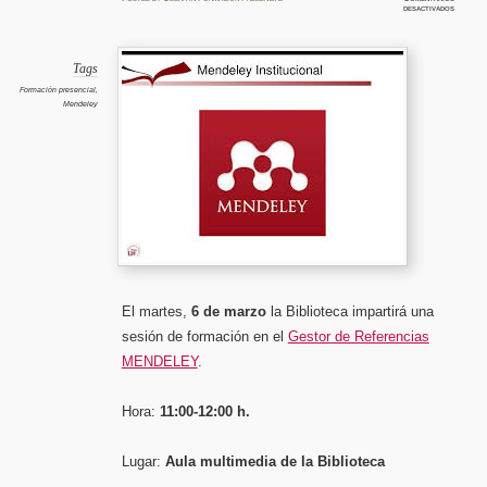
en
desactivados
Formaci
presenci
Mendele
en
la
Bibliot
Tags
del
Campus
Formación presencial
,
de
Mendeley
Segovia
El martes,
6 de marzo
la Biblioteca impartirá una
sesión de formación en el
Gestor de Referencias
MENDELEY
.
Hora:
11:00-12:00 h.
Lugar:
Aula multimedia de la Biblioteca